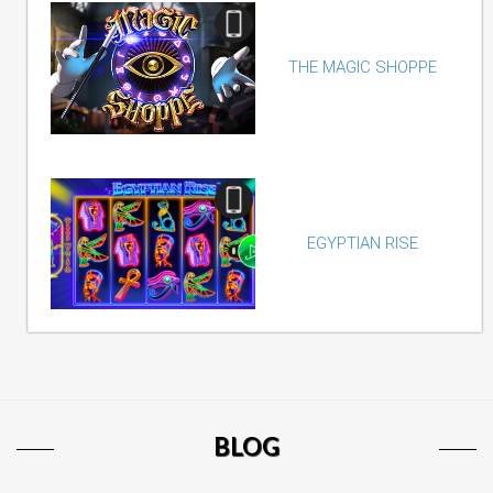
THE MAGIC SHOPPE
EGYPTIAN RISE
BLOG