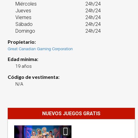
Miércoles
24h/24
Jueves
24h/24
Viernes
24h/24
Sábado
24h/24
Domingo
24h/24
Propietario:
Great Canadian Gaming Corporation
Edad mínima:
19 años
Código de vestimenta:
N/A
NUEVOS JUEGOS GRATIS