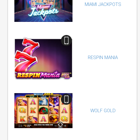
MIAMI JACKPOTS
RESPIN MANIA
WOLF GOLD