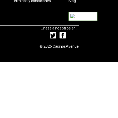
Términos y condiciones
Blog
Únase a nosotros en :
© 2026
CasinosAvenue