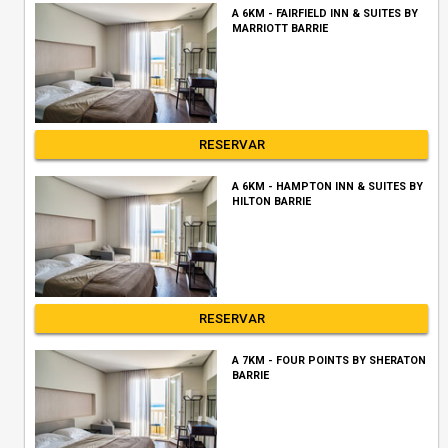
A 6KM - FAIRFIELD INN & SUITES BY
MARRIOTT BARRIE
RESERVAR
A 6KM - HAMPTON INN & SUITES BY
HILTON BARRIE
RESERVAR
A 7KM - FOUR POINTS BY SHERATON
BARRIE