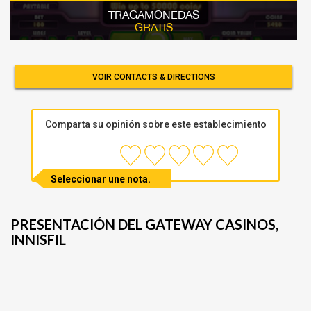
TRAGAMONEDAS
GRATIS
VOIR CONTACTS & DIRECTIONS
Comparta su opinión sobre este establecimiento
Seleccionar une nota.
PRESENTACIÓN DEL GATEWAY CASINOS,
INNISFIL