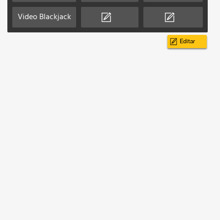
Video Blackjack
Editar