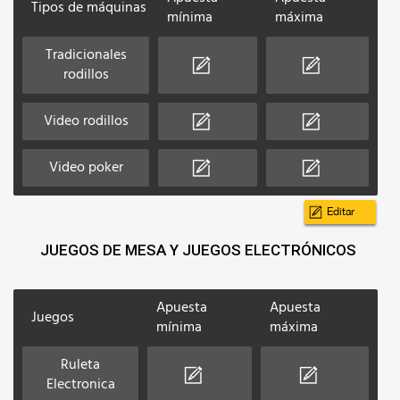
Tipos de máquinas
mínima
máxima
Tradicionales
rodillos
Video rodillos
Video poker
Editar
JUEGOS DE MESA Y JUEGOS ELECTRÓNICOS
Apuesta
Apuesta
Juegos
mínima
máxima
Ruleta
Electronica