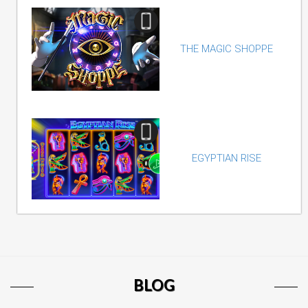
THE MAGIC SHOPPE
EGYPTIAN RISE
BLOG