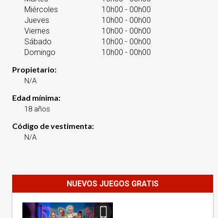
Miércoles
10h00 - 00h00
Jueves
10h00 - 00h00
Viernes
10h00 - 00h00
Sábado
10h00 - 00h00
Domingo
10h00 - 00h00
Propietario:
N/A
Edad mínima:
18 años
Código de vestimenta:
N/A
NUEVOS JUEGOS GRATIS