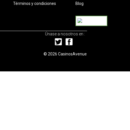
Términos y condiciones
Blog
Únase a nosotros en :
© 2026
CasinosAvenue