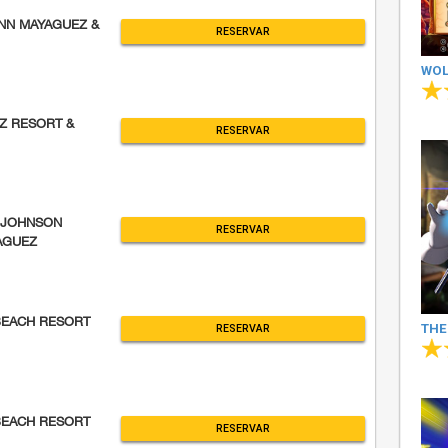
INN MAYAGUEZ &
RESERVAR
WOL
Z RESORT &
RESERVAR
 JOHNSON
RESERVAR
AGUEZ
BEACH RESORT
THE
RESERVAR
BEACH RESORT
RESERVAR