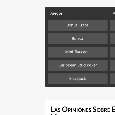
Juegos
A
Bonus Craps
Ruleta
Mini-Baccarat
Caribbean Stud Poker
Blackjack
Las Opiniónes Sobre E