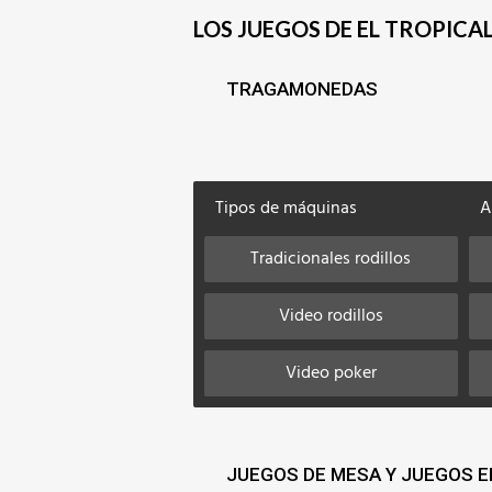
LOS JUEGOS DE EL TROPICA
TRAGAMONEDAS
Tipos de máquinas
A
Tradicionales rodillos
Video rodillos
Video poker
JUEGOS DE MESA Y JUEGOS 