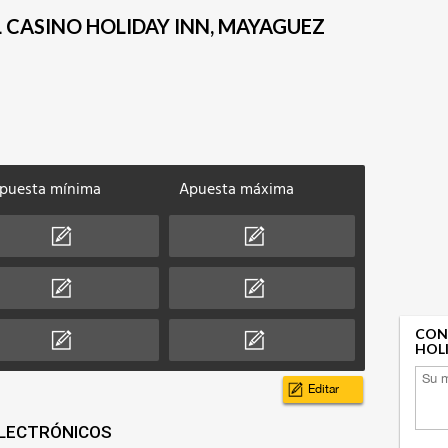
L CASINO HOLIDAY INN, MAYAGUEZ
puesta mínima
Apuesta máxima
CONT
HOL
Editar
ELECTRÓNICOS