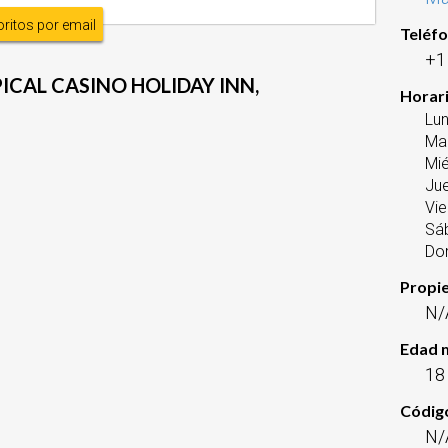
oritos por email
Teléfo
+1 
ICAL CASINO HOLIDAY INN,
Horari
Lu
Ma
Mié
Ju
Vie
Sá
Do
Propie
N/
Edad 
18
Código
N/