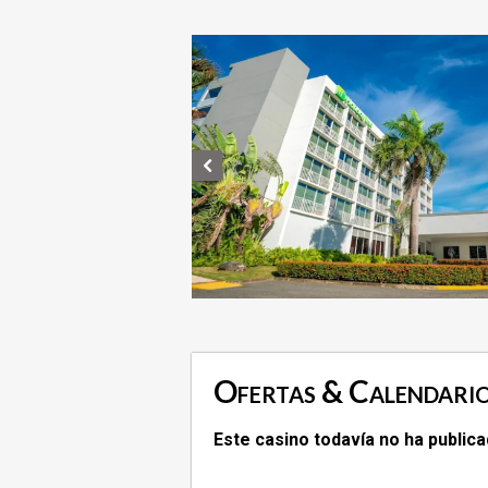
Ofertas & Calendario
Este casino todavía no ha publica