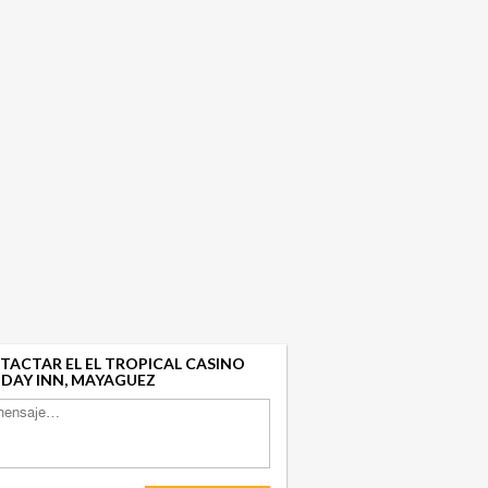
ACTAR EL EL TROPICAL CASINO
IDAY INN, MAYAGUEZ