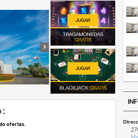
JUGAR
TRAGAMONEDAS
GRATIS
JUGAR
BLACKJACK
GRATIS
IN
 :
Direcc
do ofertas.
27
Ma