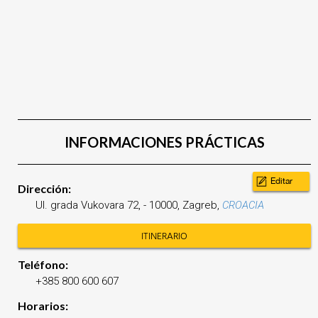
INFORMACIONES PRÁCTICAS
Editar
Dirección:
Ul. grada Vukovara 72,
-
10000,
Zagreb,
CROACIA
ITINERARIO
Teléfono:
+385 800 600 607
Horarios: