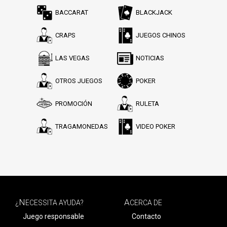
BACCARAT
BLACKJACK
CRAPS
JUEGOS CHINOS
LAS VEGAS
NOTICIAS
OTROS JUEGOS
POKER
PROMOCIÓN
RULETA
TRAGAMONEDAS
VIDEO POKER
N
A
¿
ECESSITA AYUDA?
CERCA DE
Juego responsable
Contacto