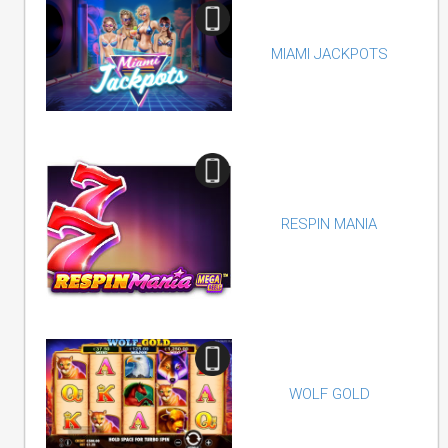
MIAMI JACKPOTS
RESPIN MANIA
WOLF GOLD