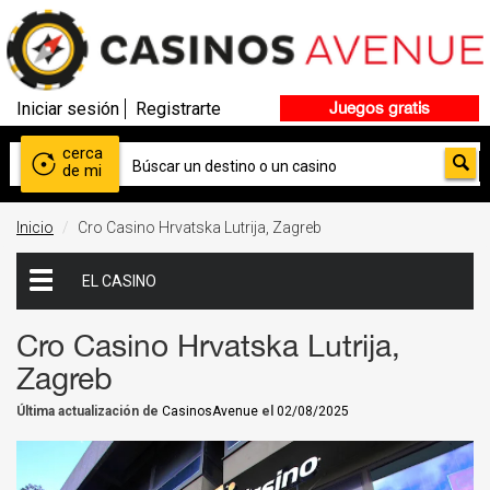
Iniciar sesión
Registrarte
Juegos gratis
cerca
de mi
Inicio
Cro Casino Hrvatska Lutrija, Zagreb
EL CASINO
Cro Casino Hrvatska Lutrija,
Zagreb
Última actualización de
CasinosAvenue
el
02/08/2025