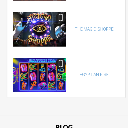
THE MAGIC SHOPPE
EGYPTIAN RISE
BLOG