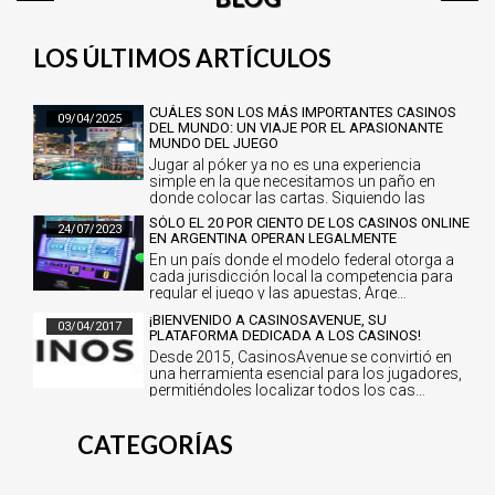
LOS ÚLTIMOS ARTÍCULOS
CUÁLES SON LOS MÁS IMPORTANTES CASINOS
09/04/2025
DEL MUNDO: UN VIAJE POR EL APASIONANTE
MUNDO DEL JUEGO
Jugar al póker ya no es una experiencia
simple en la que necesitamos un paño en
donde colocar las cartas. Siguiendo las
deman…
SÓLO EL 20 POR CIENTO DE LOS CASINOS ONLINE
24/07/2023
EN ARGENTINA OPERAN LEGALMENTE
En un país donde el modelo federal otorga a
cada jurisdicción local la competencia para
regular el juego y las apuestas, Arge…
¡BIENVENIDO A CASINOSAVENUE, SU
03/04/2017
PLATAFORMA DEDICADA A LOS CASINOS!
Desde 2015, CasinosAvenue se convirtió en
una herramienta esencial para los jugadores,
permitiéndoles localizar todos los cas…
CATEGORÍAS