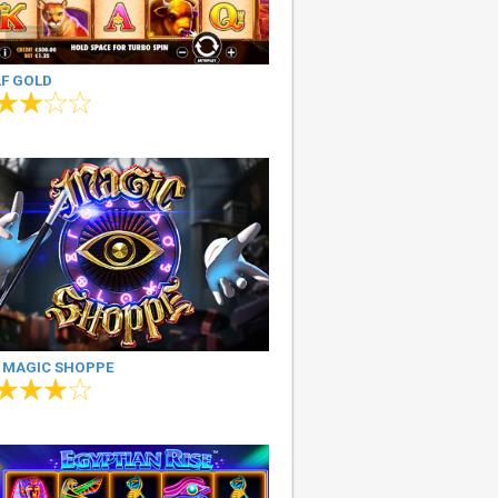
F GOLD
 MAGIC SHOPPE