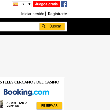
ES
Juegos gratis
Iniciar sesión
Registrarte
STELES CERCANOS DEL CASINO
A 796M - SANTA
RESERVAR
YNEZ INN