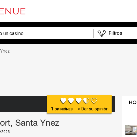
 Ynez
HO
S
1
> Dar su opinión
OPINIÓNES
rt, Santa Ynez
/2023