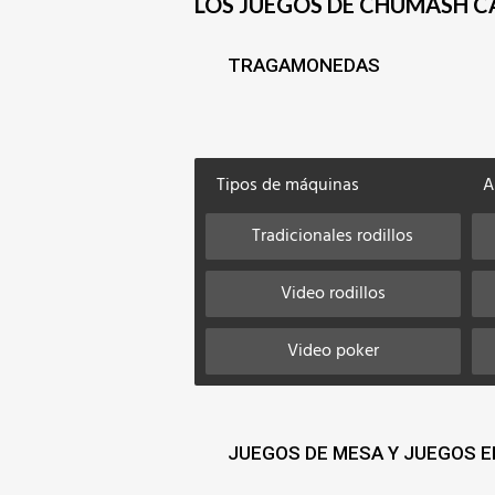
LOS JUEGOS DE CHUMASH C
TRAGAMONEDAS
Tipos de máquinas
A
Tradicionales rodillos
Video rodillos
Video poker
JUEGOS DE MESA Y JUEGOS 