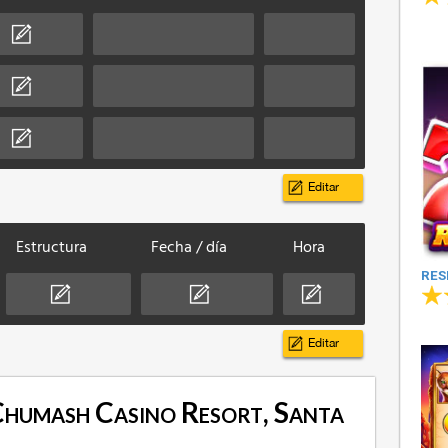
Editar
Estructura
Fecha / día
Hora
RES
Editar
Chumash Casino Resort, Santa