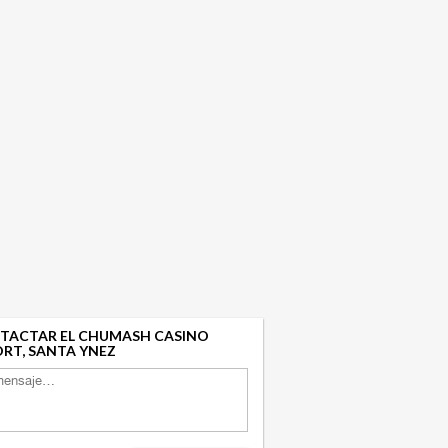
TACTAR EL CHUMASH CASINO
RT, SANTA YNEZ