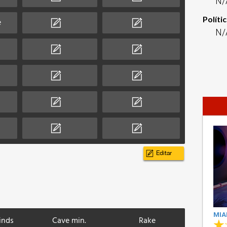
N/
Políti
e
N/
Editar
MIA
inds
Cave min.
Rake