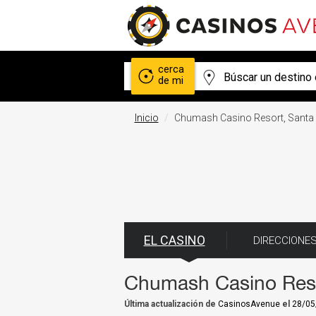
cerca
de mi
Inicio
Chumash Casino Resort, Santa
EL CASINO
DIRECCIONE
Chumash Casino Reso
Última actualización de
CasinosAvenue
el
28/05