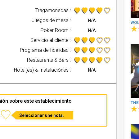
Tragamonedas :
Juegos de mesa :
N/A
WOL
Poker Room :
N/A
Servicio al cliente :
Programa de fidelidad :
Restaurants & Bars :
Hotel(es) & Instalaciónes :
N/A
ión sobre este establecimiento
THE
Seleccionar une nota.