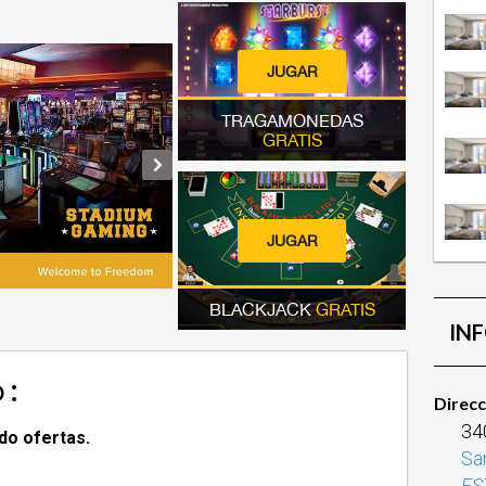
JUGAR
TRAGAMONEDAS
GRATIS
JUGAR
BLACKJACK
GRATIS
IN
 :
Direcc
34
do ofertas.
Sa
ES