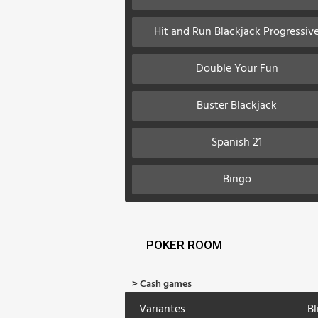
Hit and Run Blackjack Progressiv
Double Your Fun
Buster Blackjack
Spanish 21
Bingo
POKER ROOM
> Cash games
Variantes
Bl