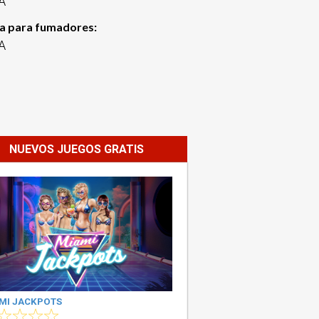
A
ca para fumadores:
A
NUEVOS JUEGOS GRATIS
MI JACKPOTS