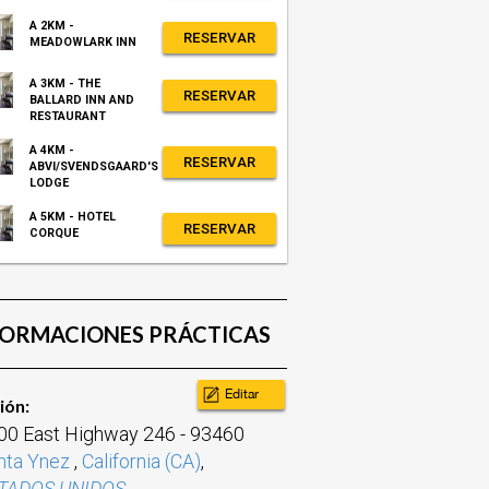
A 2KM -
RESERVAR
MEADOWLARK INN
A 3KM - THE
RESERVAR
BALLARD INN AND
RESTAURANT
A 4KM -
RESERVAR
ABVI/SVENDSGAARD'S
LODGE
A 5KM - HOTEL
RESERVAR
CORQUE
FORMACIONES PRÁCTICAS
Editar
ión:
00 East Highway 246
-
93460
nta Ynez
,
California (CA)
,
TADOS UNIDOS