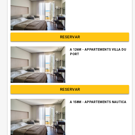
RESERVAR
A 126M - APPARTEMENTS VILLA DU
PORT
RESERVAR
A 158M - APPARTEMENTS NAUTICA