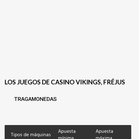
LOS JUEGOS DE CASINO VIKINGS, FRÉJUS
TRAGAMONEDAS
Apuesta
Apuesta
Tipos de máquinas
mínima
máxima