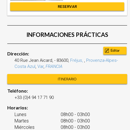
RESERVAR
INFORMACIONES PRÁCTICAS
Editar
Dirección:
40 Rue Jean Aicard,
-
83600,
Fréjus,
,
Provenza-Alpes-
Costa Azul
,
Var
,
FRANCIA
ITINERARIO
Teléfono:
+33 (0)4 94 17 71 90
Horarios:
Lunes
08h00 - 03h00
Martes
08h00 - 03h00
Miércoles
08h00 - 03h00