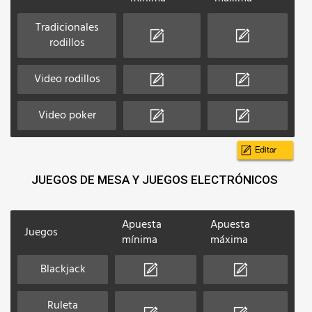
Tradicionales
rodillos
Video rodillos
Video poker
Editar
JUEGOS DE MESA Y JUEGOS ELECTRÓNICOS
Apuesta
Apuesta
Juegos
mínima
máxima
Blackjack
Ruleta