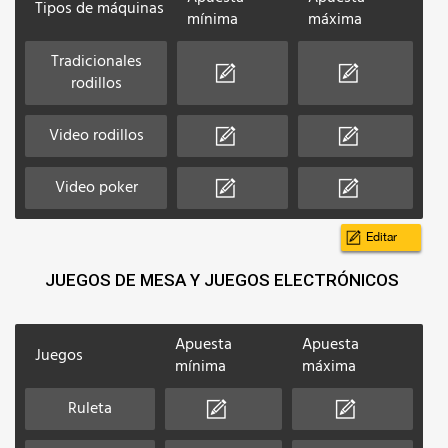
Tipos de máquinas
mínima
máxima
Tradicionales
rodillos
Video rodillos
Video poker
Editar
JUEGOS DE MESA Y JUEGOS ELECTRÓNICOS
Apuesta
Apuesta
Juegos
mínima
máxima
Ruleta