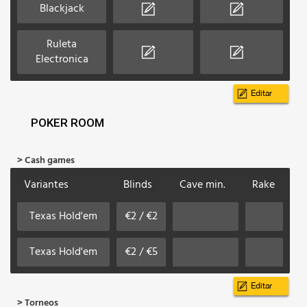
Blackjack
Ruleta
Electronica
Editar
POKER ROOM
> Cash games
Variantes
Blinds
Cave min.
Rake
Texas Hold'em
€2 / €2
Texas Hold'em
€2 / €5
Editar
> Torneos