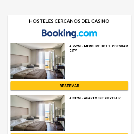
HOSTELES CERCANOS DEL CASINO
A 252M - MERCURE HOTEL POTSDAM
CITY
RESERVAR
A 337M - APARTMENT KIEZFLAIR