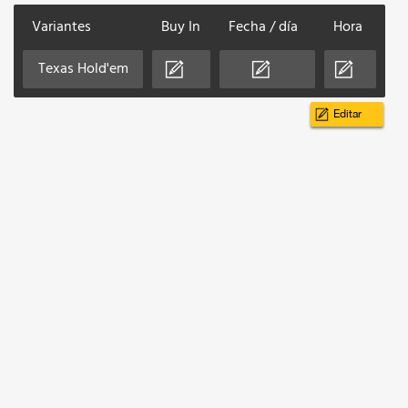
Variantes
Buy In
Fecha / día
Hora
Texas Hold'em
Editar