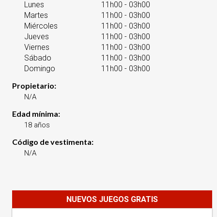
Lunes
11h00 - 03h00
Martes
11h00 - 03h00
Miércoles
11h00 - 03h00
Jueves
11h00 - 03h00
Viernes
11h00 - 03h00
Sábado
11h00 - 03h00
Domingo
11h00 - 03h00
Propietario:
N/A
Edad mínima:
18 años
Código de vestimenta:
N/A
NUEVOS JUEGOS GRATIS