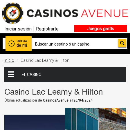
Iniciar sesión
Registrarte
Juegos gratis
cerca
de mi
Inicio
Casino Lac Leamy & Hilton
EL CASINO
Casino Lac Leamy & Hilton
Última actualización de
CasinosAvenue
el
26/04/2024