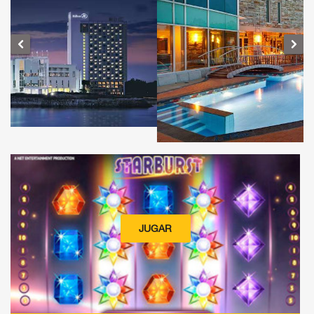
JUGAR