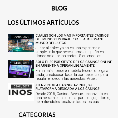
BLOG
LOS ÚLTIMOS ARTÍCULOS
CUÁLES SON LOS MÁS IMPORTANTES CASINOS
09/04/2025
DEL MUNDO: UN VIAJE POR EL APASIONANTE
MUNDO DEL JUEGO
Jugar al póker ya no es una experiencia
simple en la que necesitamos un paño en
donde colocar las cartas. Siguiendo las
deman…
SÓLO EL 20 POR CIENTO DE LOS CASINOS ONLINE
24/07/2023
EN ARGENTINA OPERAN LEGALMENTE
En un país donde el modelo federal otorga a
cada jurisdicción local la competencia para
regular el juego y las apuestas, Arge…
¡BIENVENIDO A CASINOSAVENUE, SU
03/04/2017
PLATAFORMA DEDICADA A LOS CASINOS!
Desde 2015, CasinosAvenue se convirtió en
una herramienta esencial para los jugadores,
permitiéndoles localizar todos los cas…
CATEGORÍAS