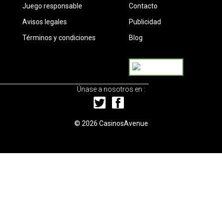
Juego responsable
Contacto
Avisos legales
Publicidad
Términos y condiciones
Blog
Únase a nosotros en :
© 2026
CasinosAvenue