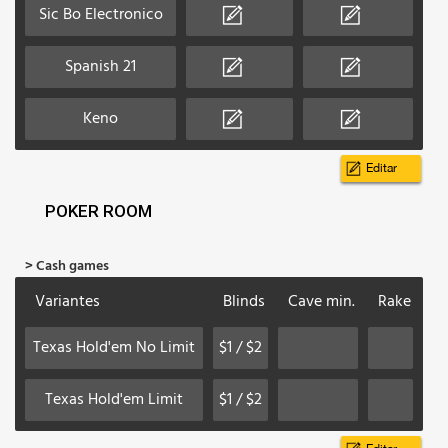
Sic Bo Electronico
Spanish 21
Keno
Editar
POKER ROOM
> Cash games
Variantes
Blinds
Cave min.
Rake
Texas Hold'em No Limit
$1 / $2
Texas Hold'em Limit
$1 / $2