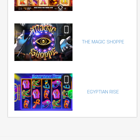
THE MAGIC SHOPPE
EGYPTIAN RISE