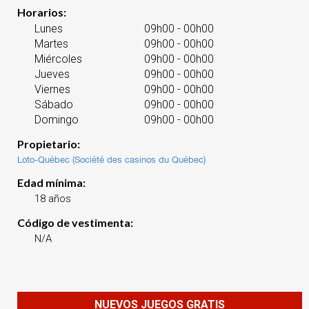
Horarios:
Lunes
09h00 - 00h00
Martes
09h00 - 00h00
Miércoles
09h00 - 00h00
Jueves
09h00 - 00h00
Viernes
09h00 - 00h00
Sábado
09h00 - 00h00
Domingo
09h00 - 00h00
Propietario:
Loto-Québec (Société des casinos du Québec)
Edad mínima:
18 años
Código de vestimenta:
N/A
NUEVOS JUEGOS GRATIS