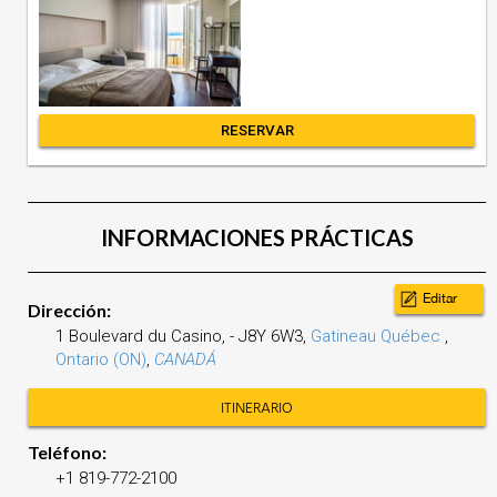
RESERVAR
INFORMACIONES PRÁCTICAS
Editar
Dirección:
1 Boulevard du Casino,
-
J8Y 6W3,
Gatineau Québec
,
Ontario (ON)
,
CANADÁ
ITINERARIO
Teléfono:
+1 819-772-2100