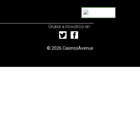
Únase a nosotros en :
© 2026
CasinosAvenue