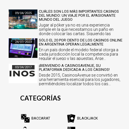
CUÁLES SON LOS MÁS IMPORTANTES CASINOS
09/04/2025
DEL MUNDO: UN VIAJE POR EL APASIONANTE
MUNDO DEL JUEGO
Jugar al póker ya no es una experiencia
simple en la que necesitamos un paño en
donde colocar las cartas. Siguiendo las
deman…
SÓLO EL 20 POR CIENTO DE LOS CASINOS ONLINE
24/07/2023
EN ARGENTINA OPERAN LEGALMENTE
En un país donde el modelo federal otorga a
cada jurisdicción local la competencia para
regular el juego y las apuestas, Arge…
¡BIENVENIDO A CASINOSAVENUE, SU
03/04/2017
PLATAFORMA DEDICADA A LOS CASINOS!
Desde 2015, CasinosAvenue se convirtió en
una herramienta esencial para los jugadores,
permitiéndoles localizar todos los cas…
CATEGORÍAS
BACCARAT
BLACKJACK