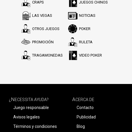
CRAPS
JUEGOS CHINOS
LAS VEGAS
NOTICIAS
OTROS JUEGOS
POKER
PROMOCIÓN
RULETA
TRAGAMONEDAS
VIDEO POKER
N
A
¿
ECESSITA AYUDA?
CERCA DE
Juego responsable
Contacto
Avisos legales
Publicidad
Términos y condiciones
Blog