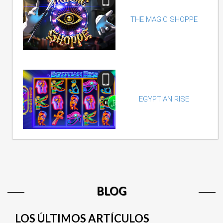
THE MAGIC SHOPPE
EGYPTIAN RISE
BLOG
LOS ÚLTIMOS ARTÍCULOS