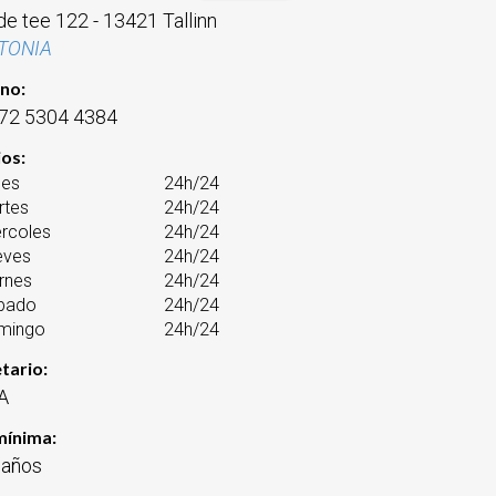
lde tee 122
-
13421
Tallinn
TONIA
no:
72 5304 4384
os:
nes
24h/24
rtes
24h/24
rcoles
24h/24
eves
24h/24
rnes
24h/24
bado
24h/24
mingo
24h/24
tario:
A
mínima:
 años