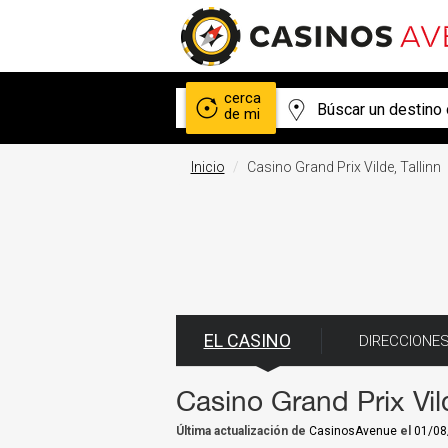
cerca
de mi
Inicio
Casino Grand Prix Vilde, Tallinn
EL CASINO
DIRECCIONE
Casino Grand Prix Vild
Última actualización de
CasinosAvenue
el
01/08