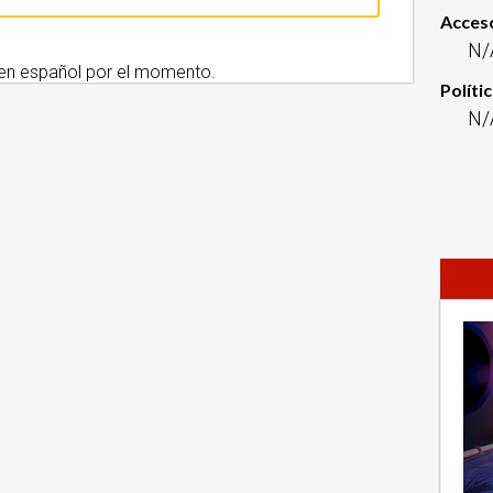
Acceso
N/
 en español por el momento.
Políti
N/