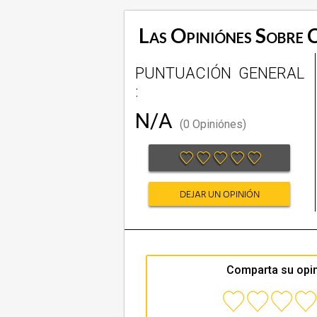
Las Opiniónes Sobre C
PUNTUACIÓN GENERAL
:
N/A
(0 Opiniónes)
DEJAR UN OPINIÓN
Comparta su opin