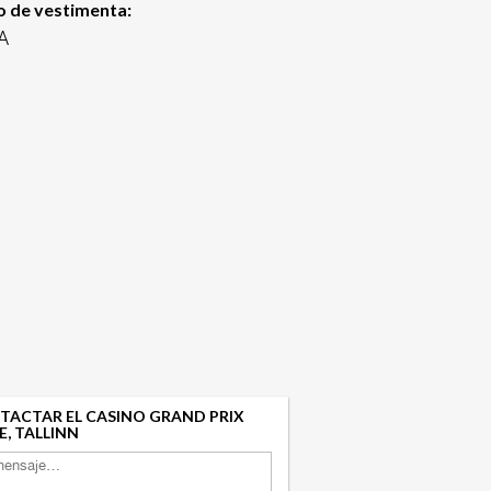
 de vestimenta:
A
TACTAR EL CASINO GRAND PRIX
E, TALLINN