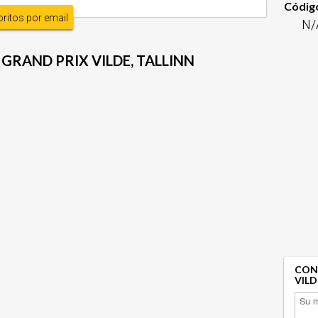
Código
oritos por email
N/
GRAND PRIX VILDE, TALLINN
CON
VILD