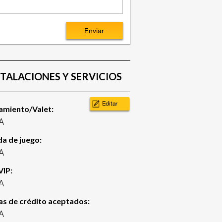
Enviar
STALACIONES Y SERVICIOS
Editar
amiento/Valet:
A
a de juego:
A
VIP:
A
as de crédito aceptados:
A