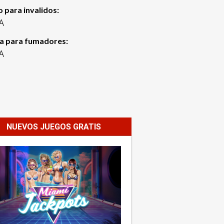
 para invalidos:
A
ca para fumadores:
A
NUEVOS JUEGOS GRATIS