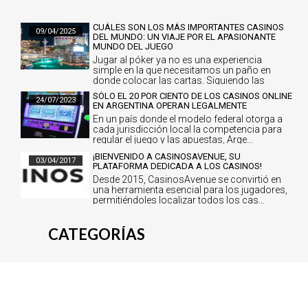
CUÁLES SON LOS MÁS IMPORTANTES CASINOS
09/04/2025
DEL MUNDO: UN VIAJE POR EL APASIONANTE
MUNDO DEL JUEGO
Jugar al póker ya no es una experiencia
simple en la que necesitamos un paño en
donde colocar las cartas. Siguiendo las
deman…
SÓLO EL 20 POR CIENTO DE LOS CASINOS ONLINE
24/07/2023
EN ARGENTINA OPERAN LEGALMENTE
En un país donde el modelo federal otorga a
cada jurisdicción local la competencia para
regular el juego y las apuestas, Arge…
¡BIENVENIDO A CASINOSAVENUE, SU
03/04/2017
PLATAFORMA DEDICADA A LOS CASINOS!
Desde 2015, CasinosAvenue se convirtió en
una herramienta esencial para los jugadores,
permitiéndoles localizar todos los cas…
CATEGORÍAS
BACCARAT
BLACKJACK