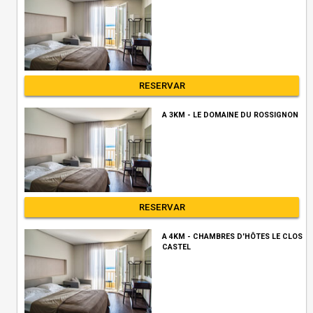
RESERVAR
A 3KM - LE DOMAINE DU ROSSIGNON
RESERVAR
A 4KM - CHAMBRES D'HÔTES LE CLOS
CASTEL