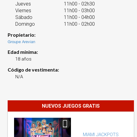
Jueves
11h00 - 02h30
Viernes
11h00 - 03h00
Sábado
11h00 - 04h00
Domingo
11h00 - 02h00
Propietario:
Groupe Arevian
Edad mínima:
18 años
Código de vestimenta:
N/A
NUEVOS JUEGOS GRATIS
MIAMI JACKPOTS