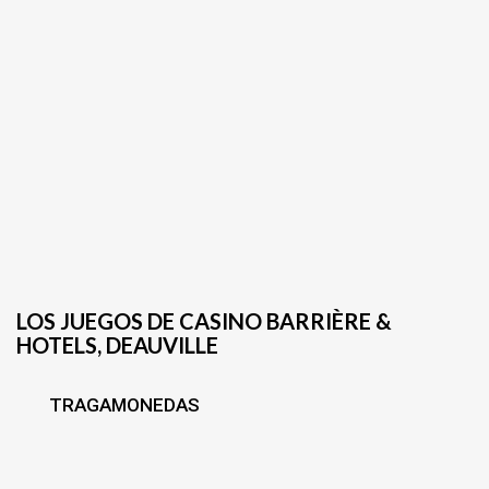
LOS JUEGOS DE CASINO BARRIÈRE &
HOTELS, DEAUVILLE
TRAGAMONEDAS