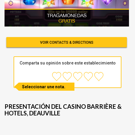
TRAGAMONEDAS
GRATIS
VOIR CONTACTS & DIRECTIONS
Comparta su opinión sobre este establecimiento
Seleccionar une nota.
PRESENTACIÓN DEL CASINO BARRIÈRE &
HOTELS, DEAUVILLE