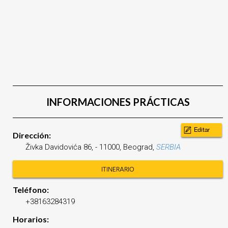
INFORMACIONES PRÁCTICAS
Editar
Dirección:
Živka Davidovića 86,
-
11000,
Beograd,
SERBIA
ITINERARIO
Teléfono:
+38163284319
Horarios: