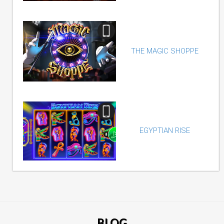
THE MAGIC SHOPPE
EGYPTIAN RISE
BLOG