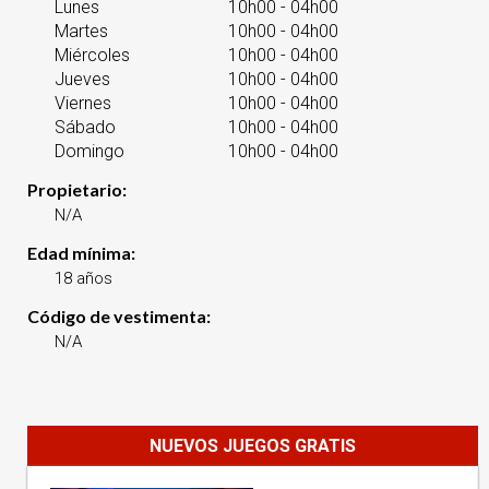
Lunes
10h00 - 04h00
Martes
10h00 - 04h00
Miércoles
10h00 - 04h00
Jueves
10h00 - 04h00
Viernes
10h00 - 04h00
Sábado
10h00 - 04h00
Domingo
10h00 - 04h00
Propietario:
N/A
Edad mínima:
18 años
Código de vestimenta:
N/A
NUEVOS JUEGOS GRATIS