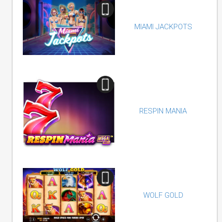
MIAMI JACKPOTS
RESPIN MANIA
WOLF GOLD