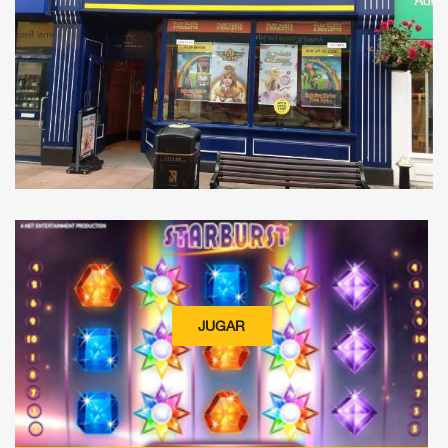
JUGAR