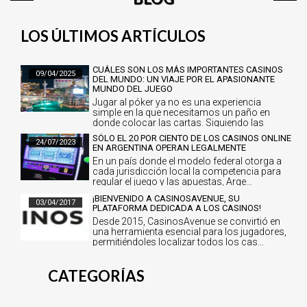
LOS ÚLTIMOS ARTÍCULOS
CUÁLES SON LOS MÁS IMPORTANTES CASINOS
09/04/2025
DEL MUNDO: UN VIAJE POR EL APASIONANTE
MUNDO DEL JUEGO
Jugar al póker ya no es una experiencia
simple en la que necesitamos un paño en
donde colocar las cartas. Siguiendo las
deman…
SÓLO EL 20 POR CIENTO DE LOS CASINOS ONLINE
24/07/2023
EN ARGENTINA OPERAN LEGALMENTE
En un país donde el modelo federal otorga a
cada jurisdicción local la competencia para
regular el juego y las apuestas, Arge…
¡BIENVENIDO A CASINOSAVENUE, SU
03/04/2017
PLATAFORMA DEDICADA A LOS CASINOS!
Desde 2015, CasinosAvenue se convirtió en
una herramienta esencial para los jugadores,
permitiéndoles localizar todos los cas…
CATEGORÍAS