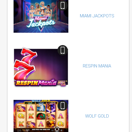
MIAMI JACKPOTS
RESPIN MANIA
WOLF GOLD