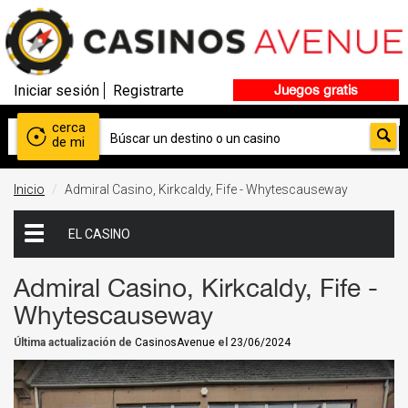
Iniciar sesión
Registrarte
Juegos gratis
cerca
de mi
Inicio
Admiral Casino, Kirkcaldy, Fife - Whytescauseway
EL CASINO
Admiral Casino, Kirkcaldy, Fife -
Whytescauseway
Última actualización de
CasinosAvenue
el
23/06/2024