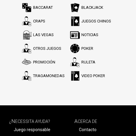
BACCARAT
BLACKJACK
CRAPS
JUEGOS CHINOS
LAS VEGAS
NOTICIAS
OTROS JUEGOS
POKER
PROMOCIÓN
RULETA
TRAGAMONEDAS
VIDEO POKER
N
A
¿
ECESSITA AYUDA?
CERCA DE
Juego responsable
Contacto