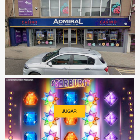
JUGAR