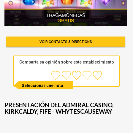
TRAGAMONEDAS
GRATIS
VOIR CONTACTS & DIRECTIONS
Comparta su opinión sobre este establecimiento
Seleccionar une nota.
PRESENTACIÓN DEL ADMIRAL CASINO,
KIRKCALDY, FIFE - WHYTESCAUSEWAY