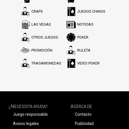
CRAPS
JUEGOS CHINOS
LAS VEGAS
NOTICIAS
OTROS JUEGOS
POKER
PROMOCIÓN
RULETA
TRAGAMONEDAS
VIDEO POKER
N
A
¿
ECESSITA AYUDA?
CERCA DE
Juego responsable
Contacto
Avisos legales
Publicidad