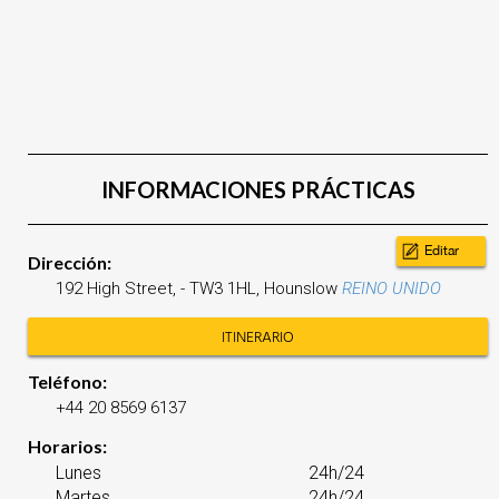
INFORMACIONES PRÁCTICAS
Editar
Dirección:
192 High Street,
-
TW3 1HL,
Hounslow
REINO UNIDO
ITINERARIO
Teléfono:
+44 20 8569 6137
Horarios:
Lunes
24h/24
Martes
24h/24