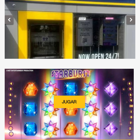
JUGAR