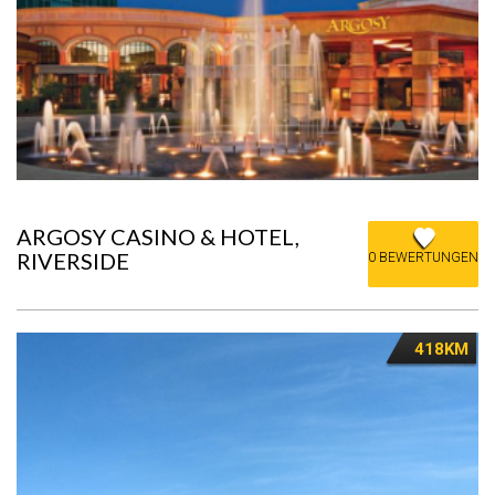
ARGOSY CASINO & HOTEL,
RIVERSIDE
0 BEWERTUNGEN
418KM