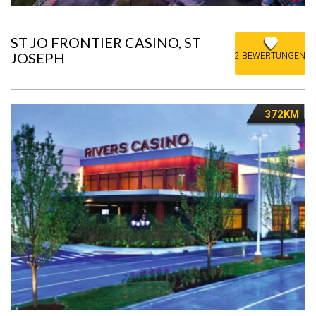
ST JO FRONTIER CASINO, ST
JOSEPH
2 BEWERTUNGEN
372KM