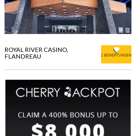
ROYAL RIVER CASINO,
FLANDREAU
2 BEWERTUNGEN