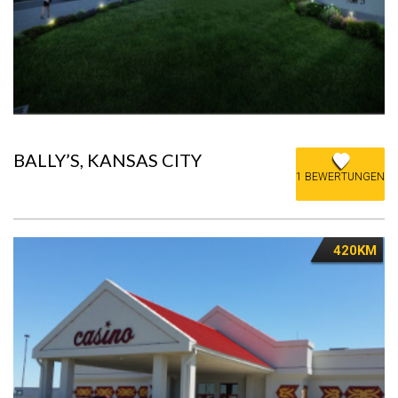
BALLY’S, KANSAS CITY
1 BEWERTUNGEN
420KM