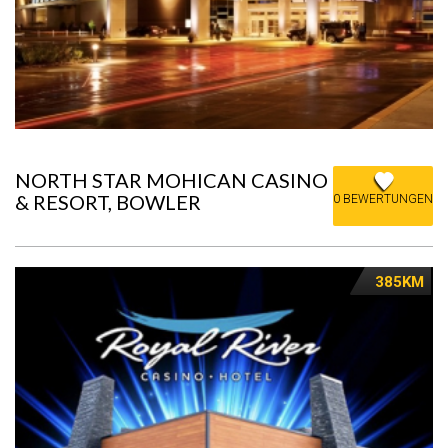
NORTH STAR MOHICAN CASINO
& RESORT, BOWLER
0 BEWERTUNGEN
385KM