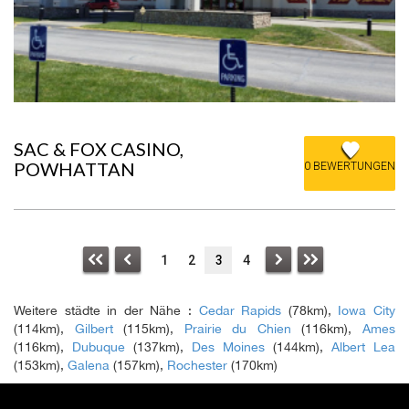
SAC & FOX CASINO,
POWHATTAN
0 BEWERTUNGEN
1
2
3
4
Weitere städte in der Nähe :
Cedar Rapids
(78km),
Iowa City
(114km),
Gilbert
(115km),
Prairie du Chien
(116km),
Ames
(116km),
Dubuque
(137km),
Des Moines
(144km),
Albert Lea
(153km),
Galena
(157km),
Rochester
(170km)