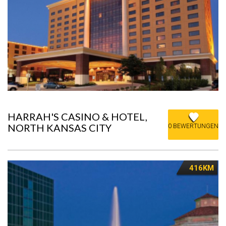
HARRAH'S CASINO & HOTEL,
NORTH KANSAS CITY
0 BEWERTUNGEN
416KM