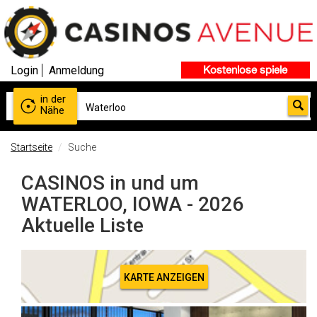
Login
Anmeldung
Kostenlose spiele
in der
Nähe
Startseite
Suche
CASINOS in und um
WATERLOO, IOWA - 2026
Aktuelle Liste
KARTE ANZEIGEN