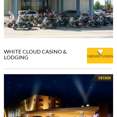
WHITE CLOUD CASINO &
LODGING
3 BEWERTUNGEN
385KM