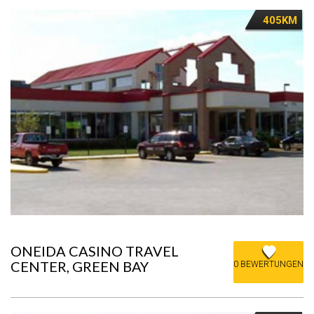
405KM
ONEIDA CASINO TRAVEL
CENTER, GREEN BAY
0 BEWERTUNGEN