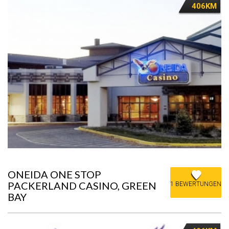
406KM
ONEIDA ONE STOP
PACKERLAND CASINO, GREEN
1 BEWERTUNGEN
BAY