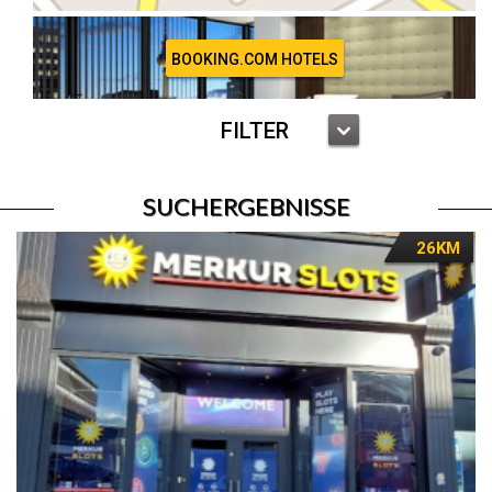
BOOKING.COM HOTELS
FILTER
SUCHERGEBNISSE
26KM