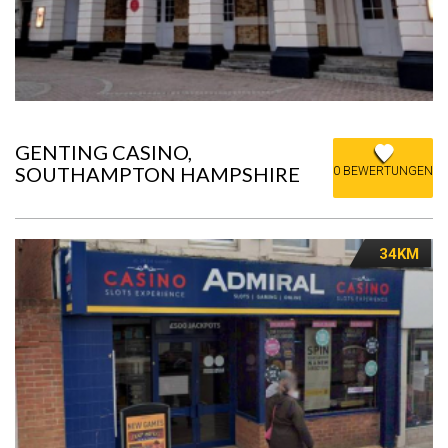
GENTING CASINO,
SOUTHAMPTON HAMPSHIRE
0 BEWERTUNGEN
34KM