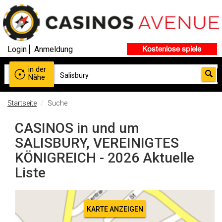
Login
Anmeldung
Kostenlose spiele
in der
Nähe
Startseite
Suche
CASINOS in und um
SALISBURY, VEREINIGTES
KÖNIGREICH - 2026 Aktuelle
Liste
KARTE ANZEIGEN