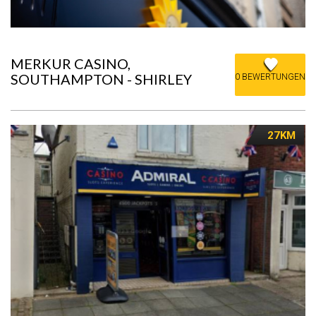
MERKUR CASINO,
SOUTHAMPTON - SHIRLEY
0 BEWERTUNGEN
27KM