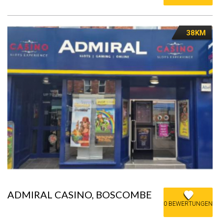
38KM
ADMIRAL CASINO, BOSCOMBE
0 BEWERTUNGEN