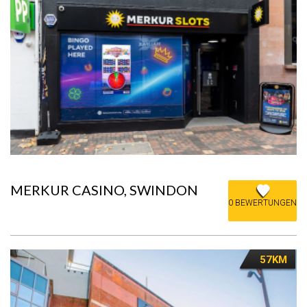
MERKUR CASINO, SWINDON
0 BEWERTUNGEN
57KM