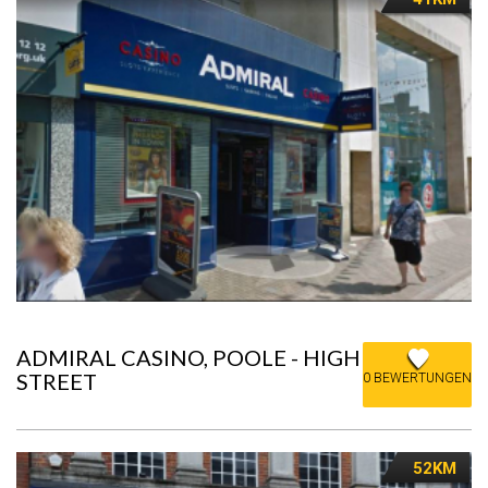
ADMIRAL CASINO, POOLE - HIGH
STREET
0 BEWERTUNGEN
52KM