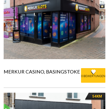
MERKUR CASINO, BASINGSTOKE
0 BEWERTUNGEN
54KM