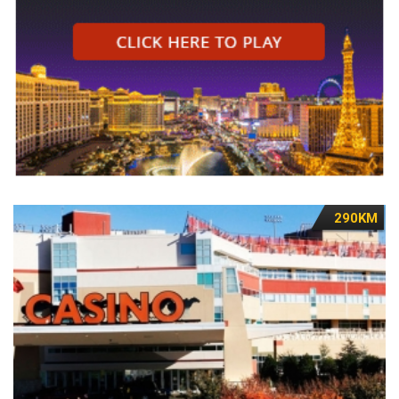
290KM