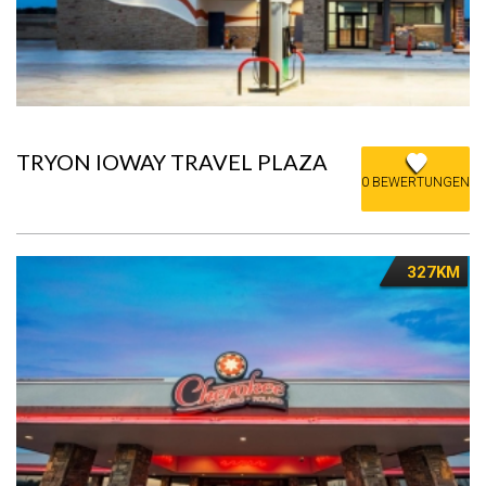
TRYON IOWAY TRAVEL PLAZA
0 BEWERTUNGEN
327KM