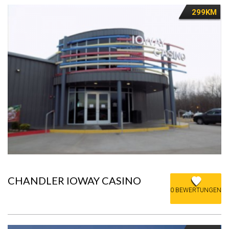
299KM
CHANDLER IOWAY CASINO
0 BEWERTUNGEN