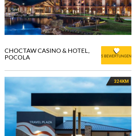
CHOCTAW CASINO & HOTEL,
POCOLA
5 BEWERTUNGEN
324KM