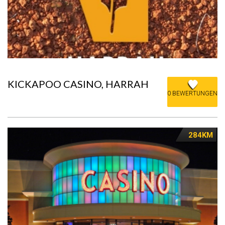
KICKAPOO CASINO, HARRAH
0 BEWERTUNGEN
284KM