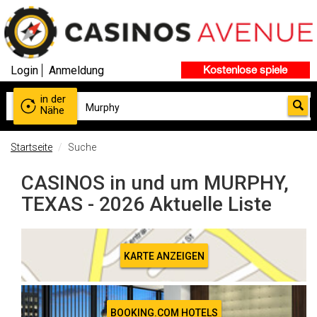
Login
Anmeldung
Kostenlose spiele
in der
Nähe
Startseite
Suche
CASINOS in und um MURPHY,
TEXAS - 2026 Aktuelle Liste
KARTE ANZEIGEN
BOOKING.COM HOTELS