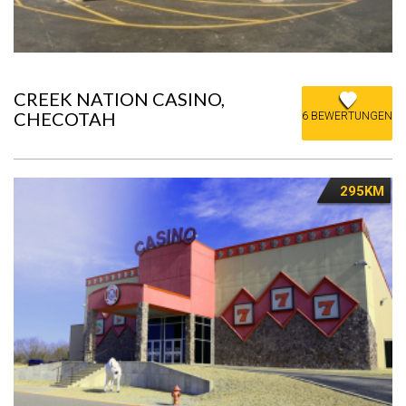
CREEK NATION CASINO,
CHECOTAH
6 BEWERTUNGEN
295KM