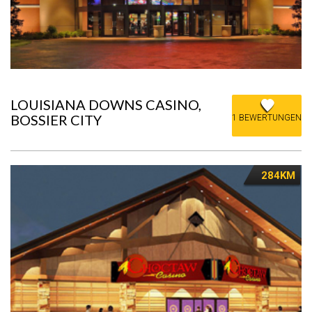
LOUISIANA DOWNS CASINO,
BOSSIER CITY
1 BEWERTUNGEN
284KM