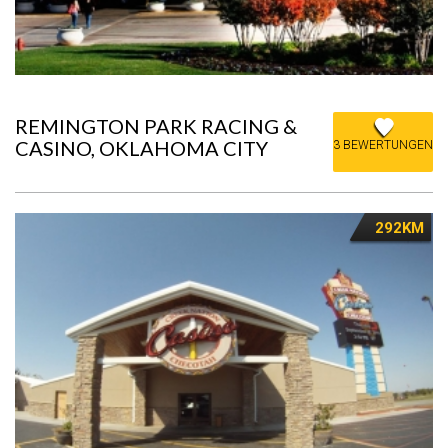
REMINGTON PARK RACING &
CASINO, OKLAHOMA CITY
3 BEWERTUNGEN
292KM