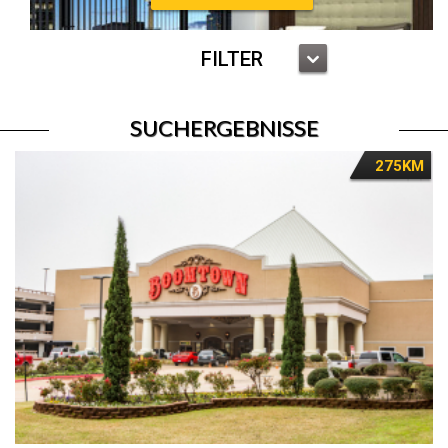
FILTER
SUCHERGEBNISSE
275KM