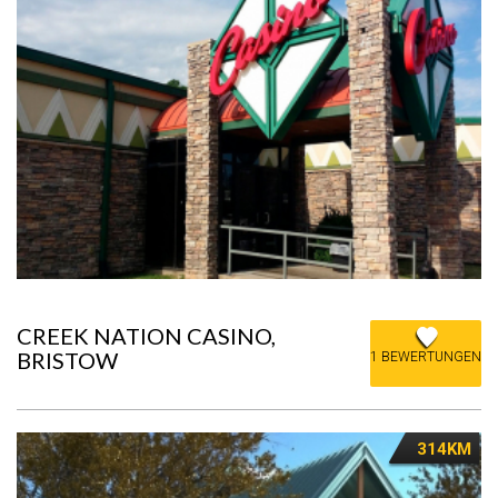
CREEK NATION CASINO,
BRISTOW
1 BEWERTUNGEN
314KM