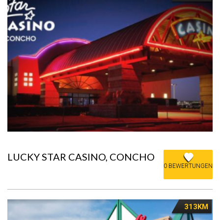
LUCKY STAR CASINO, CONCHO
0 BEWERTUNGEN
313KM