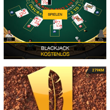
SPIELEN
BLACKJACK
KOSTENLOS
279KM