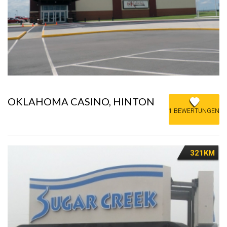
OKLAHOMA CASINO, HINTON
1 BEWERTUNGEN
321KM