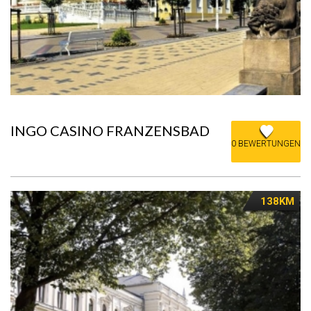
INGO CASINO FRANZENSBAD
0 BEWERTUNGEN
138KM