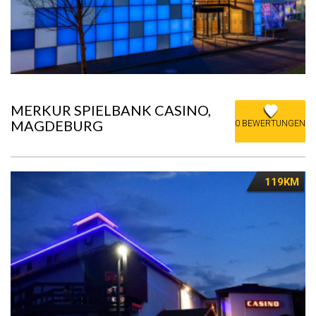
MERKUR SPIELBANK CASINO,
MAGDEBURG
0 BEWERTUNGEN
119KM