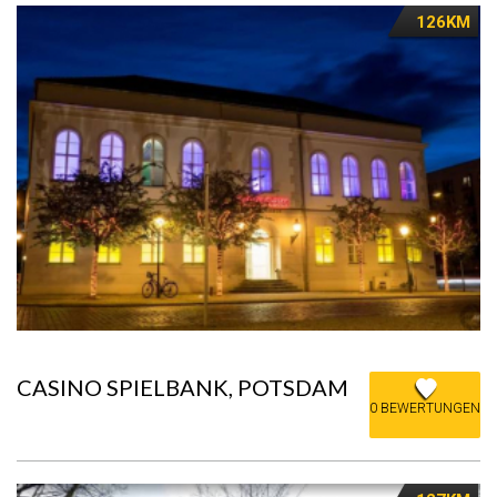
126KM
CASINO SPIELBANK, POTSDAM
0 BEWERTUNGEN