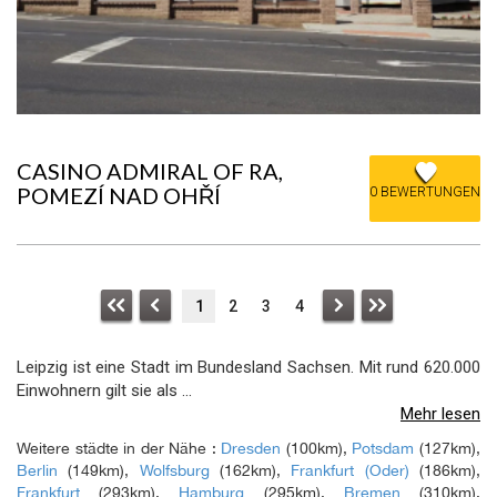
CASINO ADMIRAL OF RA,
POMEZÍ NAD OHŘÍ
0 BEWERTUNGEN
1
2
3
4
Leipzig ist eine Stadt im Bundesland Sachsen. Mit rund 620.000
Einwohnern gilt sie als
...
Mehr lesen
Weitere städte in der Nähe :
Dresden
(100km),
Potsdam
(127km),
Berlin
(149km),
Wolfsburg
(162km),
Frankfurt (Oder)
(186km),
Frankfurt
(293km),
Hamburg
(295km),
Bremen
(310km),