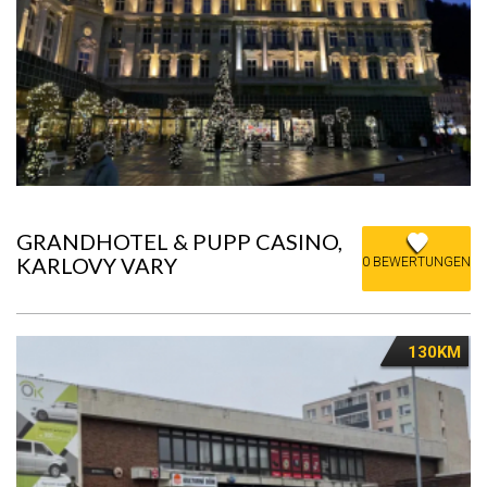
GRANDHOTEL & PUPP CASINO,
KARLOVY VARY
0 BEWERTUNGEN
130KM