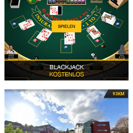
SPIELEN
BLACKJACK
KOSTENLOS
93KM