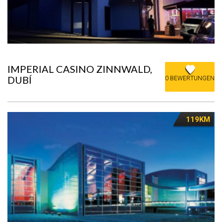
IMPERIAL CASINO ZINNWALD,
DUBÍ
0 BEWERTUNGEN
119KM