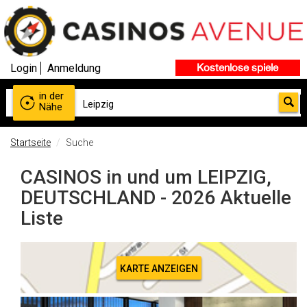
Login
Anmeldung
Kostenlose spiele
in der
Nähe
Startseite
Suche
CASINOS in und um LEIPZIG,
DEUTSCHLAND - 2026 Aktuelle
Liste
KARTE ANZEIGEN