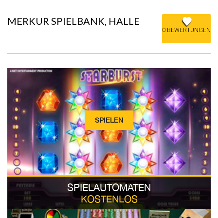
MERKUR SPIELBANK, HALLE
0 BEWERTUNGEN
SPIELEN
SPIELAUTOMATEN
KOSTENLOS