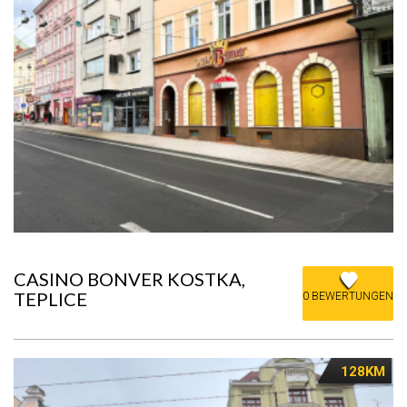
CASINO BONVER KOSTKA,
TEPLICE
0 BEWERTUNGEN
128KM