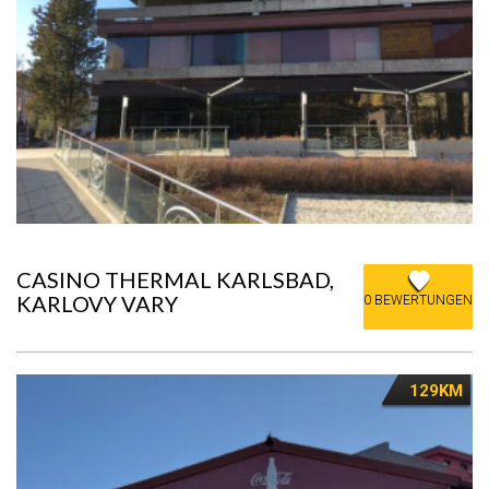
CASINO THERMAL KARLSBAD,
KARLOVY VARY
0 BEWERTUNGEN
129KM