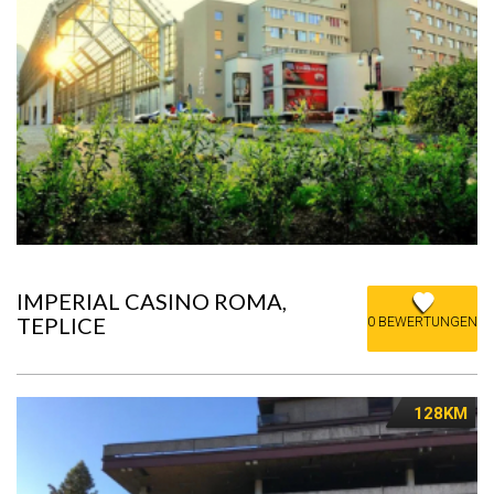
IMPERIAL CASINO ROMA,
TEPLICE
0 BEWERTUNGEN
128KM