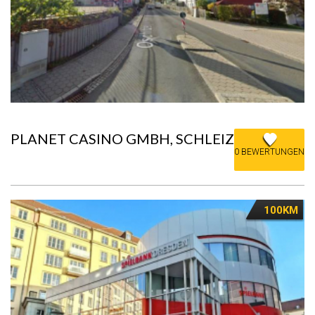
PLANET CASINO GMBH, SCHLEIZ
0 BEWERTUNGEN
100KM