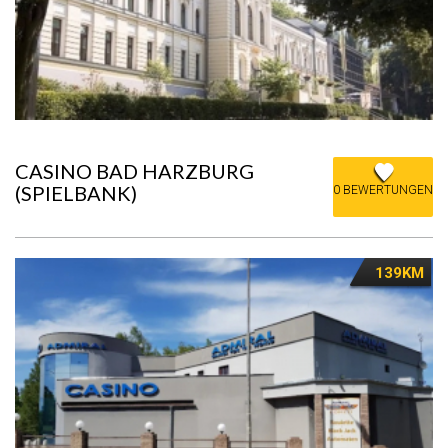
CASINO BAD HARZBURG
(SPIELBANK)
0 BEWERTUNGEN
139KM