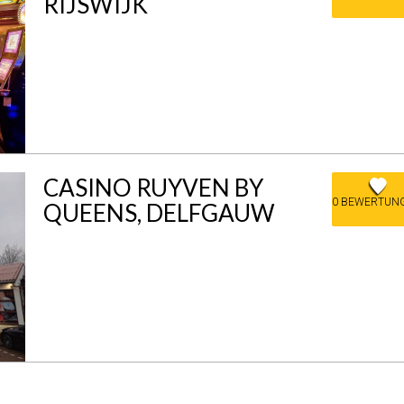
RIJSWIJK
CASINO RUYVEN BY
0 BEWERTUN
QUEENS, DELFGAUW