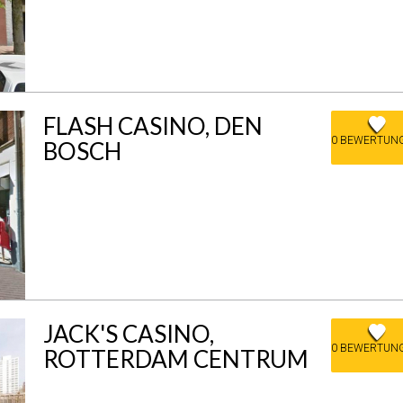
FLASH CASINO, DEN
0 BEWERTUN
BOSCH
JACK'S CASINO,
0 BEWERTUN
ROTTERDAM CENTRUM