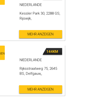
NIEDERLANDE
Kessler Park 30,
2288 GS,
Rijswijk,
MEHR ANZEIGEN
144KM
GEN
NIEDERLANDE
Rijksstraatweg 75,
2645
BS,
Delfgauw,,
MEHR ANZEIGEN