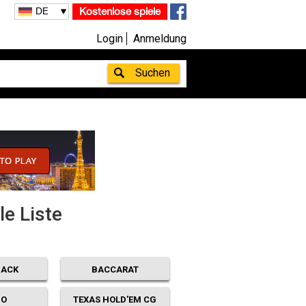
DE
Kostenlose spiele
Login
Anmeldung
e Liste
JACK
BACCARAT
GO
TEXAS HOLD'EM CG