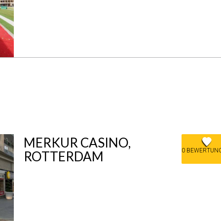
MERKUR CASINO,
0 BEWERTUN
ROTTERDAM