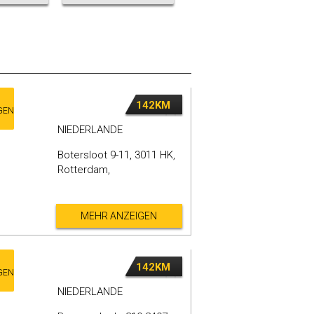
142KM
GEN
NIEDERLANDE
Botersloot 9-11,
3011 HK,
Rotterdam,
MEHR ANZEIGEN
142KM
GEN
NIEDERLANDE