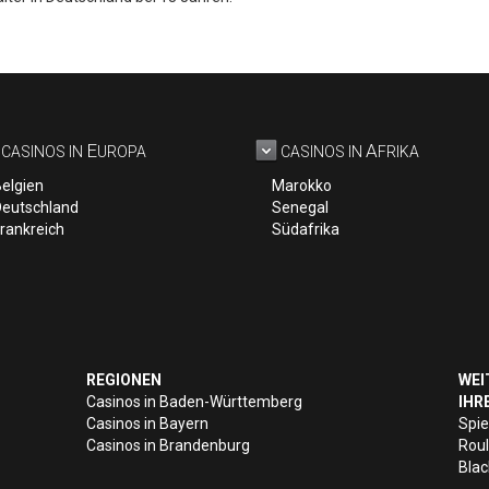
E
A
CASINOS IN
UROPA
CASINOS IN
FRIKA
elgien
Marokko
Deutschland
Senegal
rankreich
Südafrika
REGIONEN
WEI
Casinos in Baden-Württemberg
IHR
Casinos in Bayern
Spie
Casinos in Brandenburg
Roul
Blac