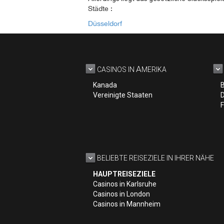
Städte :
Düsseldorf
A
CASINOS IN
MERIKA
Kanada
B
Vereinigte Staaten
F
BELIEBTE REISEZIELE IN IHRER NÄHE
HAUPTREISEZIELE
Casinos in Karlsruhe
Casinos in London
Casinos in Mannheim