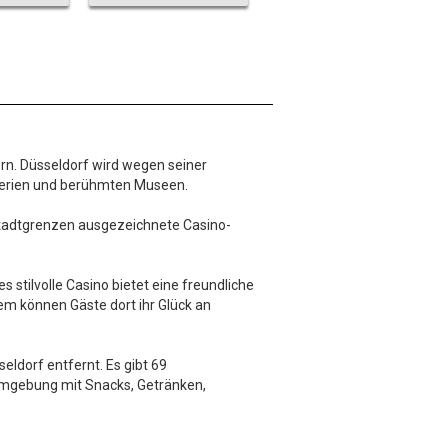
rn. Düsseldorf wird wegen seiner
lerien und berühmten Museen.
 Stadtgrenzen ausgezeichnete Casino-
 stilvolle Casino bietet eine freundliche
m können Gäste dort ihr Glück an
ldorf entfernt. Es gibt 69
 Umgebung mit Snacks, Getränken,