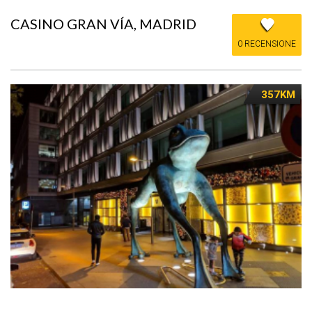
CASINO GRAN VÍA, MADRID
0 RECENSIONE
357KM