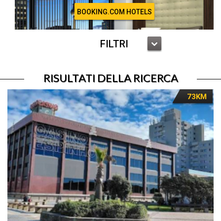
BOOKING.COM HOTELS
FILTRI
RISULTATI DELLA RICERCA
73KM