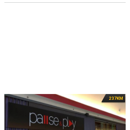
237KM