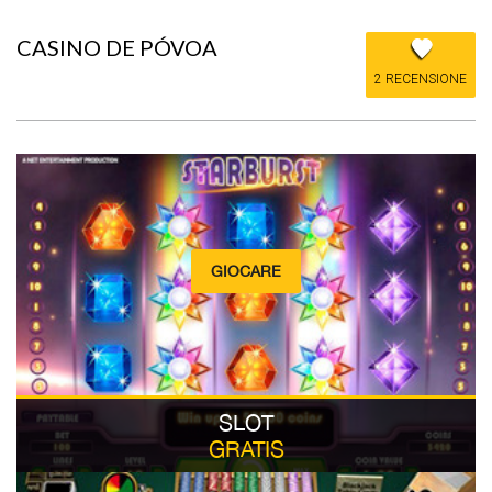
CASINO DE PÓVOA
2 RECENSIONE
GIOCARE
SLOT
GRATIS