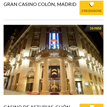
GRAN CASINO COLÓN, MADRID
0 RECENSIONE
369KM