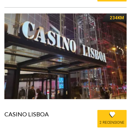
234KM
CASINO LISBOA
2 RECENSIONE