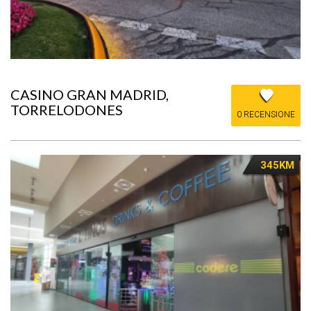
CASINO GRAN MADRID,
TORRELODONES
0 RECENSIONE
345KM