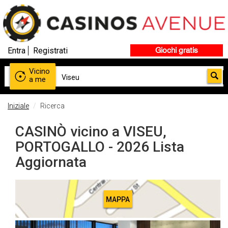
Entra
Registrati
Giochi gratis
Vicino
a me
Iniziale
Ricerca
CASINÒ vicino a VISEU,
PORTOGALLO - 2026 Lista
Aggiornata
MAPPA