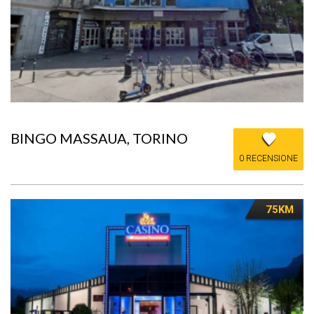
BINGO MASSAUA, TORINO
0 RECENSIONE
75KM