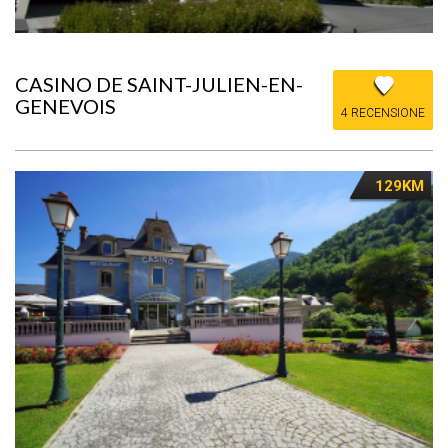
CASINO DE SAINT-JULIEN-EN-
GENEVOIS
4 RECENSIONE
129KM