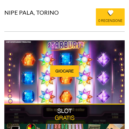
NIPE PALA, TORINO
0 RECENSIONE
GIOCARE
SLOT
GRATIS