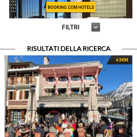
BOOKING.COM HOTELS
FILTRI
RISULTATI DELLA RICERCA
63KM