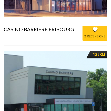
CASINO BARRIÈRE FRIBOURG
2 RECENSIONE
125KM