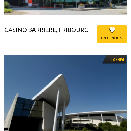
CASINO BARRIÈRE, FRIBOURG
0 RECENSIONE
127KM