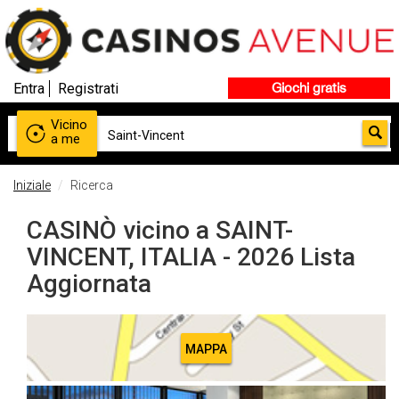
Entra
Registrati
Giochi gratis
Vicino
a me
Iniziale
Ricerca
CASINÒ vicino a SAINT-
VINCENT, ITALIA - 2026 Lista
Aggiornata
MAPPA