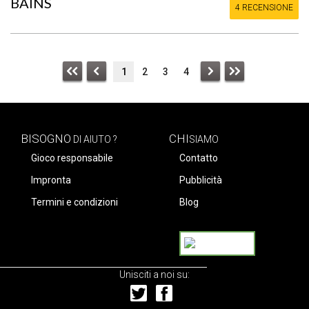
BAINS
4 RECENSIONE
1
2
3
4
BISOGNO
CHI
DI AIUTO ?
SIAMO
Gioco responsabile
Contatto
Impronta
Pubblicità
Termini e condizioni
Blog
Unisciti a noi su: