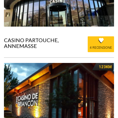
CASINO PARTOUCHE,
ANNEMASSE
4 RECENSIONE
123KM