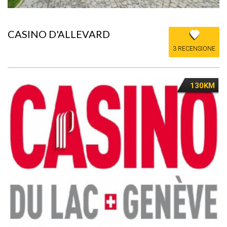
CASINO D'ALLEVARD
3 RECENSIONE
130KM