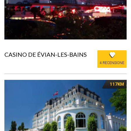
CASINO DE ÉVIAN-LES-BAINS
4 RECENSIONE
117KM