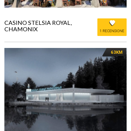
CASINO STELSIA ROYAL,
CHAMONIX
1 RECENSIONE
63KM