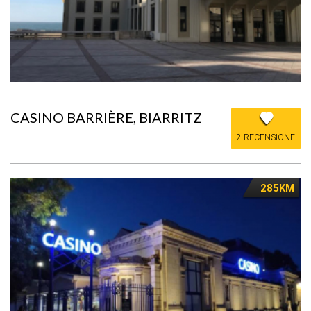
CASINO BARRIÈRE, BIARRITZ
2 RECENSIONE
285KM