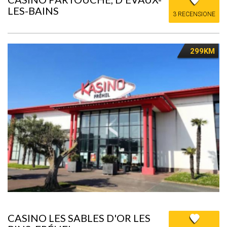
LES-BAINS
3 RECENSIONE
299KM
CASINO LES SABLES D'OR LES