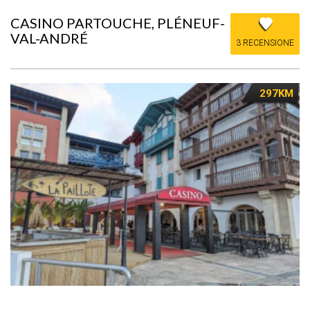
CASINO PARTOUCHE, PLÉNEUF-
VAL-ANDRÉ
3 RECENSIONE
297KM