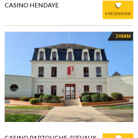
CASINO HENDAYE
4 RECENSIONE
298KM
CASINO PARTOUCHE, D’EVAUX-