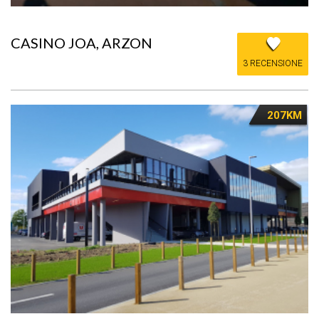
CASINO JOA, ARZON
3 RECENSIONE
207KM