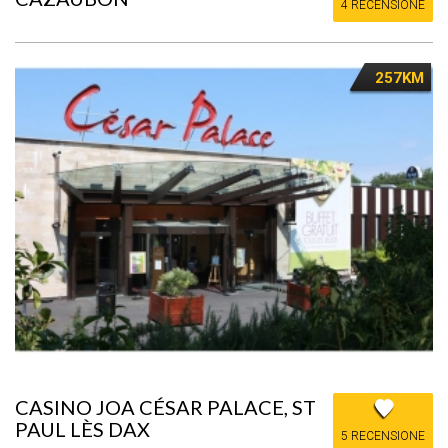
4 RECENSIONE
257KM
CASINO JOA CÉSAR PALACE, ST
PAUL LÈS DAX
5 RECENSIONE