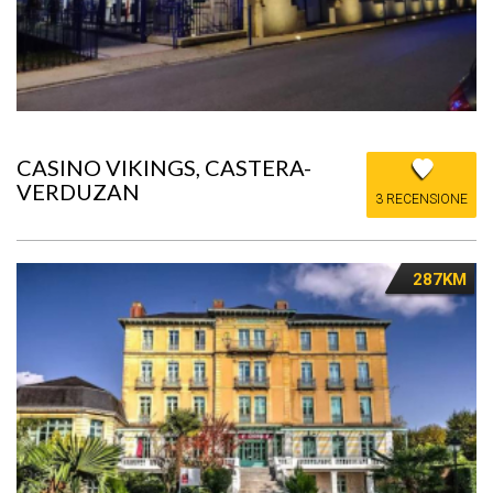
CASINO VIKINGS, CASTERA-
VERDUZAN
3 RECENSIONE
287KM