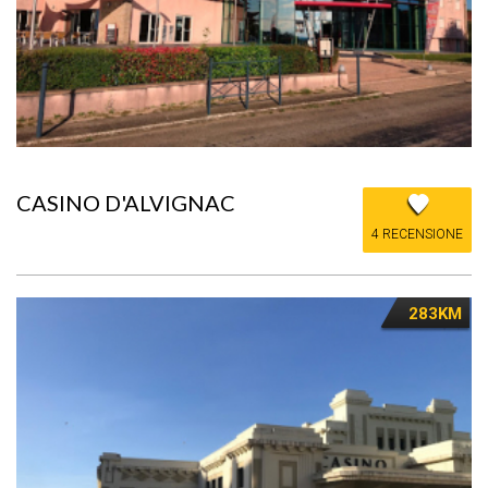
CASINO D'ALVIGNAC
4 RECENSIONE
283KM