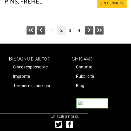
PINS, FRÉHEL
5 RECENSIONE
1
2
3
4
BISOGNO
CHI
DI AIUTO ?
SIAMO
Gioco responsabile
Contatto
Impronta
Pubblicità
Termini e condizioni
Blog
Unisciti a noi su: