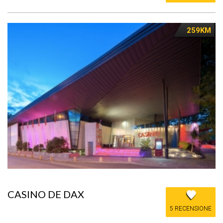
259KM
CASINO DE DAX
5 RECENSIONE