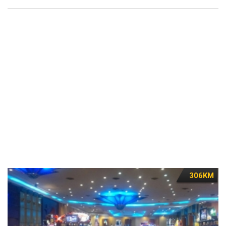
306KM