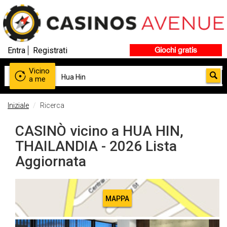
Entra
Registrati
Giochi gratis
Vicino
a me
Iniziale
Ricerca
CASINÒ vicino a HUA HIN,
THAILANDIA - 2026 Lista
Aggiornata
MAPPA