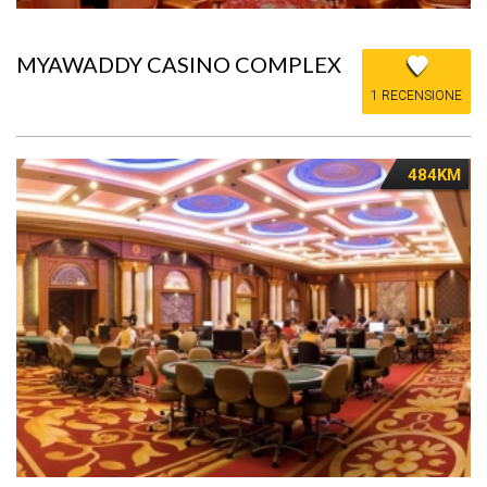
MYAWADDY CASINO COMPLEX
1 RECENSIONE
484KM