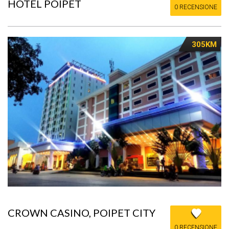
HOTEL POIPET
0 RECENSIONE
305KM
CROWN CASINO, POIPET CITY
0 RECENSIONE