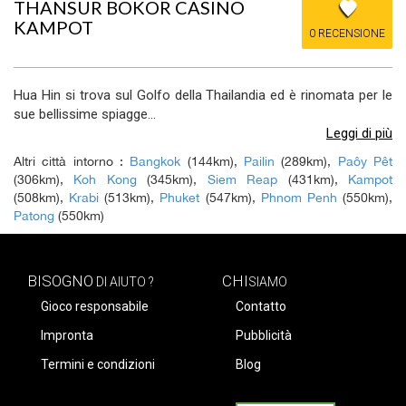
THANSUR BOKOR CASINO
KAMPOT
0 RECENSIONE
Hua Hin si trova sul Golfo della Thailandia ed è rinomata per le
sue bellissime spiagge
...
Leggi di più
Altri città intorno :
Bangkok
(144km),
Pailin
(289km),
Paôy Pêt
(306km),
Koh Kong
(345km),
Siem Reap
(431km),
Kampot
(508km),
Krabi
(513km),
Phuket
(547km),
Phnom Penh
(550km),
Patong
(550km)
BISOGNO
CHI
DI AIUTO ?
SIAMO
Gioco responsabile
Contatto
Impronta
Pubblicità
Termini e condizioni
Blog