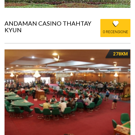
ANDAMAN CASINO THAHTAY
KYUN
0 RECENSIONE
278KM