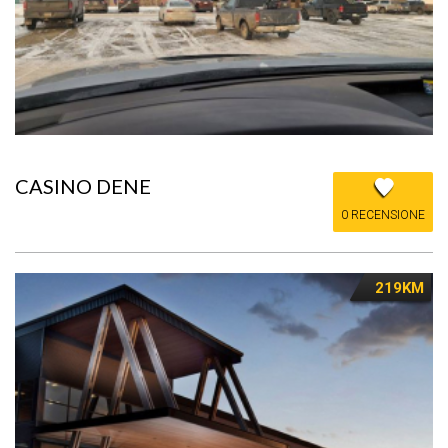
CASINO DENE
0 RECENSIONE
219KM