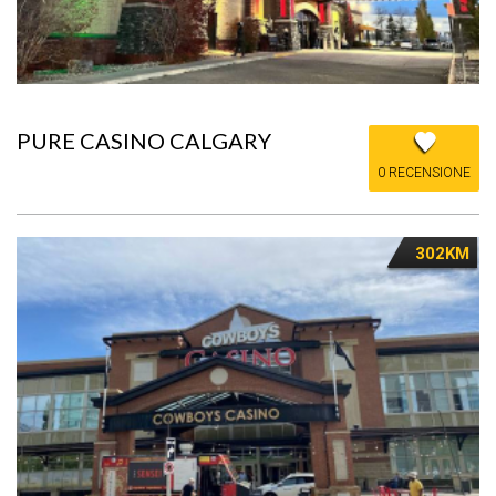
PURE CASINO CALGARY
0 RECENSIONE
302KM