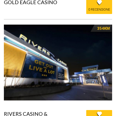
GOLD EAGLE CASINO
0 RECENSIONE
354KM
RIVERS CASINO &