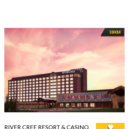
38KM
RIVER CREE RESORT & CASINO,