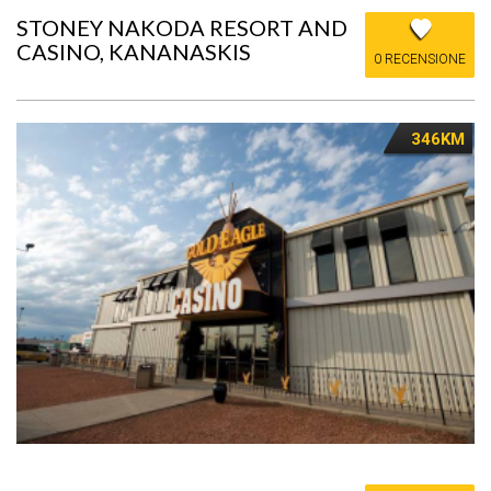
STONEY NAKODA RESORT AND
CASINO, KANANASKIS
0 RECENSIONE
346KM