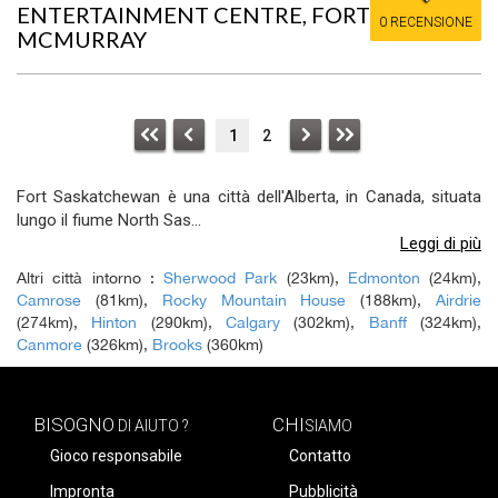
ENTERTAINMENT CENTRE, FORT
0 RECENSIONE
MCMURRAY
1
2
Fort Saskatchewan è una città dell'Alberta, in Canada, situata
lungo il fiume North Sas
...
Leggi di più
Altri città intorno :
Sherwood Park
(23km),
Edmonton
(24km),
Camrose
(81km),
Rocky Mountain House
(188km),
Airdrie
(274km),
Hinton
(290km),
Calgary
(302km),
Banff
(324km),
Canmore
(326km),
Brooks
(360km)
BISOGNO
CHI
DI AIUTO ?
SIAMO
Gioco responsabile
Contatto
Impronta
Pubblicità