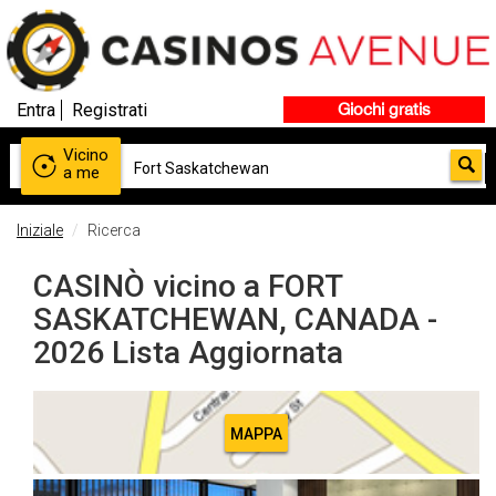
Entra
Registrati
Giochi gratis
Vicino
a me
Iniziale
Ricerca
CASINÒ vicino a FORT
SASKATCHEWAN, CANADA -
2026 Lista Aggiornata
MAPPA