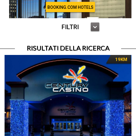
BOOKING.COM HOTELS
FILTRI
RISULTATI DELLA RICERCA
19KM