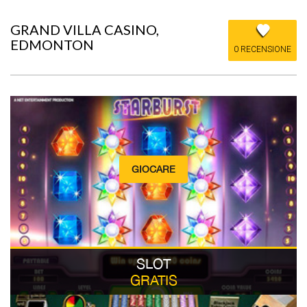
GRAND VILLA CASINO,
EDMONTON
0 RECENSIONE
GIOCARE
SLOT
GRATIS