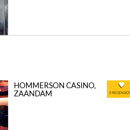
HOMMERSON CASINO,
ZAANDAM
0 RECENSIO