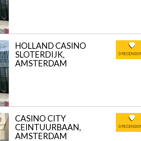
HOLLAND CASINO
SLOTERDIJK,
0 RECENSIO
AMSTERDAM
CASINO CITY
CEINTUURBAAN,
0 RECENSIO
AMSTERDAM