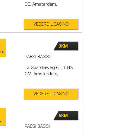
DE,
Amsterdam,
VEDERE IL CASINÒ
3KM
NE
PAESI BASSI
La Guardiaweg 61,
1043
GM,
Amsterdam,
VEDERE IL CASINÒ
6KM
NE
PAESI BASSI