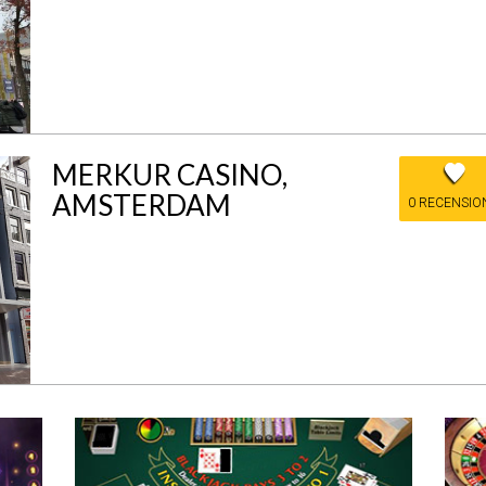
MERKUR CASINO,
AMSTERDAM
0 RECENSIO