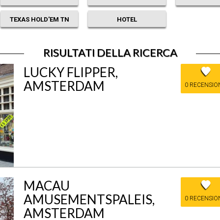
TEXAS HOLD'EM TN
HOTEL
RISULTATI DELLA RICERCA
LUCKY FLIPPER,
AMSTERDAM
0 RECENSIO
MACAU
AMUSEMENTSPALEIS,
0 RECENSIO
AMSTERDAM