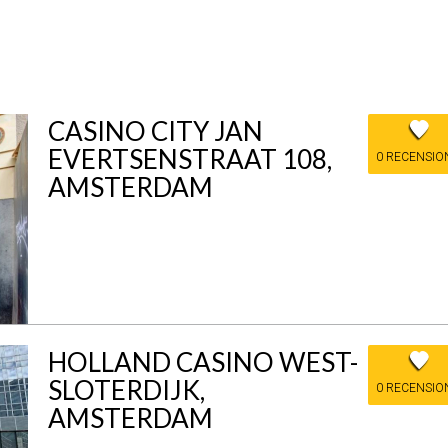
CASINO CITY JAN
EVERTSENSTRAAT 108,
0 RECENSIO
AMSTERDAM
HOLLAND CASINO WEST-
SLOTERDIJK,
0 RECENSIO
AMSTERDAM