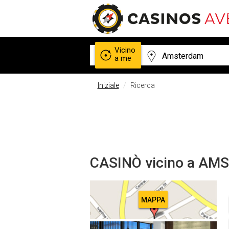
Vicino
a me
Iniziale
Ricerca
CASINÒ vicino a AMS
MAPPA