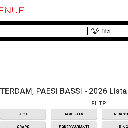
TERDAM, PAESI BASSI - 2026 Lista
FILTRI
SLOT
ROULETTA
BLACK
CRAPS
POKER VARIANTI
BIN