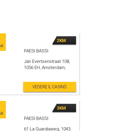
2KM
NE
PAESI BASSI
Jan Evertsenstraat 108,
1056 EH,
Amsterdam,
VEDERE IL CASINÒ
3KM
NE
PAESI BASSI
61 La Guardiaweg,
1043