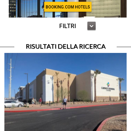
BOOKING.COM HOTELS
FILTRI
RISULTATI DELLA RICERCA