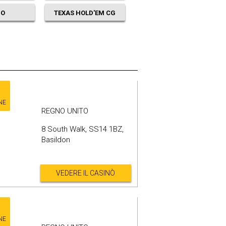
GO
TEXAS HOLD'EM CG
NE
REGNO UNITO
8 South Walk,
SS14 1BZ,
Basildon
VEDERE IL CASINÒ
NE