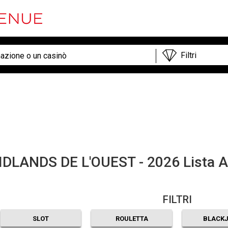
DLANDS DE L'OUEST - 2026 Lista Ag
FILTRI
SLOT
ROULETTA
BLACK