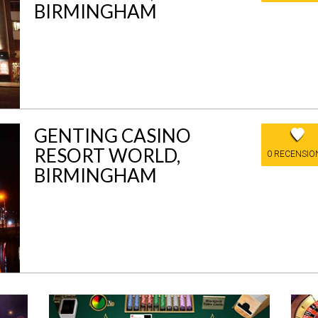
BIRMINGHAM
GENTING CASINO
RESORT WORLD,
0 RECENSIO
BIRMINGHAM