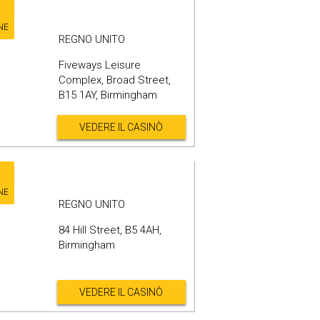
NE
REGNO UNITO
Fiveways Leisure
Complex, Broad Street,
B15 1AY,
Birmingham
VEDERE IL CASINÒ
NE
REGNO UNITO
84 Hill Street,
B5 4AH,
Birmingham
VEDERE IL CASINÒ