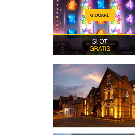
GIOCARE
SLOT
GRATIS