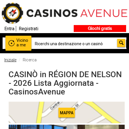
Entra
Registrati
Giochi gratis
Vicino
a me
Iniziale
Ricerca
CASINÒ in RÉGION DE NELSON
- 2026 Lista Aggiornata -
CasinosAvenue
MAPPA