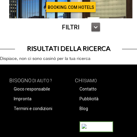
BOOKING.COM HOTELS
FILTRI
RISULTATI DELLA RICERCA
Dispiace, non ci sono casinò per la tua ricerca
BISOGNO
CHI
DI AIUTO ?
SIAMO
Gioco responsabile
Contatto
Impronta
Pubblicità
Termini e condizioni
Blog