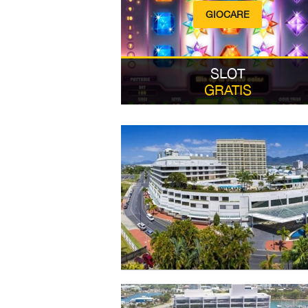
GIOCARE
SLOT
GRATIS