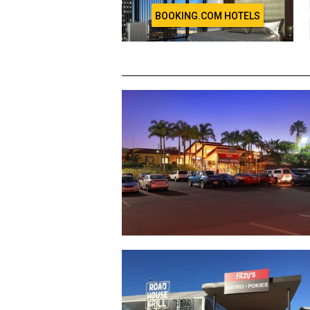
BOOKING.COM HOTELS