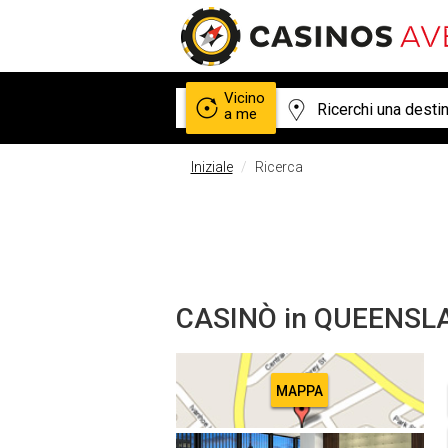
Vicino
a me
Iniziale
Ricerca
CASINÒ in QUEENSLAN
MAPPA