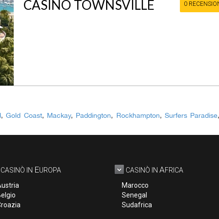
CASINO TOWNSVILLE
0 RECENSIO
d
,
Gold Coast
,
Mackay
,
Paddington
,
Rockhampton
,
Surfers Paradise
E
A
CASINÒ IN
UROPA
CASINÒ IN
FRICA
ustria
Marocco
elgio
Senegal
Croazia
Sudafrica