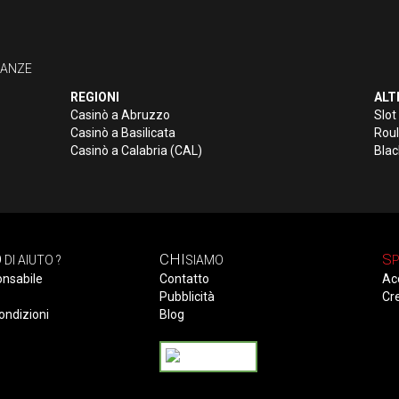
NANZE
REGIONI
ALT
Casinò a Abruzzo
Slot
Casinò a Basilicata
Roul
Casinò a Calabria (CAL)
Blac
O
CHI
S
DI AIUTO ?
SIAMO
P
onsabile
Contatto
Ac
Pubblicità
Cr
ondizioni
Blog