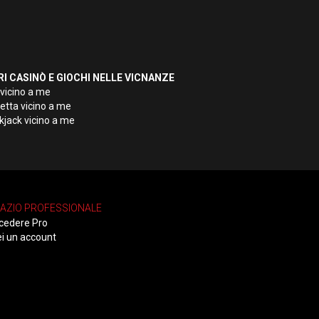
RI CASINÒ E GIOCHI NELLE VICNANZE
 vicino a me
etta vicino a me
kjack vicino a me
AZIO PROFESSIONALE
cedere Pro
ei un account