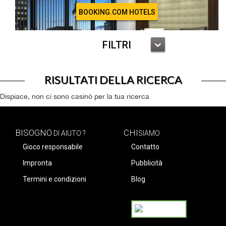
BOOKING.COM HOTELS
FILTRI
RISULTATI DELLA RICERCA
Dispiace, non ci sono casinò per la tua ricerca
BISOGNO
CHI
DI AIUTO ?
SIAMO
Gioco responsabile
Contatto
Impronta
Pubblicità
Termini e condizioni
Blog