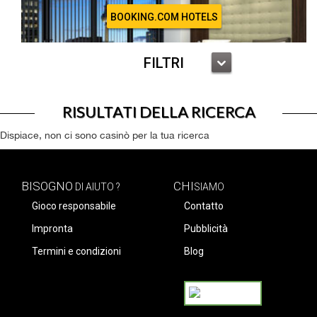
BOOKING.COM HOTELS
FILTRI
RISULTATI DELLA RICERCA
Dispiace, non ci sono casinò per la tua ricerca
BISOGNO
CHI
DI AIUTO ?
SIAMO
Gioco responsabile
Contatto
Impronta
Pubblicità
Termini e condizioni
Blog