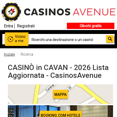
Entra
Registrati
Giochi gratis
Vicino
a me
Iniziale
Ricerca
CASINÒ in CAVAN - 2026 Lista
Aggiornata - CasinosAvenue
MAPPA
BOOKING.COM HOTELS