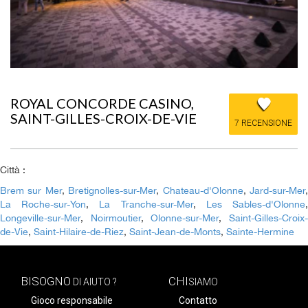
ROYAL CONCORDE CASINO,
SAINT-GILLES-CROIX-DE-VIE
7 RECENSIONE
Città :
Brem sur Mer
,
Bretignolles-sur-Mer
,
Chateau-d'Olonne
,
Jard-sur-Mer
La Roche-sur-Yon
,
La Tranche-sur-Mer
,
Les Sables-d'Olonne
Longeville-sur-Mer
,
Noirmoutier
,
Olonne-sur-Mer
,
Saint-Gilles-Croix
de-Vie
,
Saint-Hilaire-de-Riez
,
Saint-Jean-de-Monts
,
Sainte-Hermine
BISOGNO
CHI
DI AIUTO ?
SIAMO
Gioco responsabile
Contatto