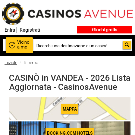
Entra
Registrati
Giochi gratis
Vicino
a me
Iniziale
Ricerca
CASINÒ in VANDEA - 2026 Lista
Aggiornata - CasinosAvenue
MAPPA
BOOKING.COM HOTELS