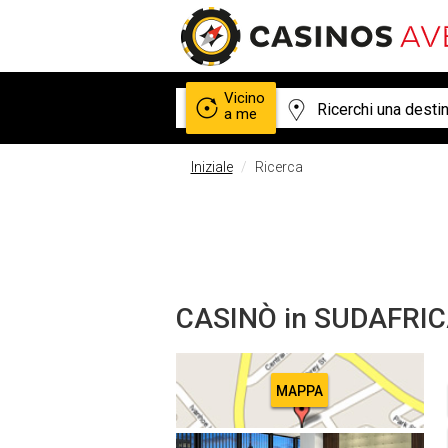
Vicino
a me
Iniziale
Ricerca
CASINÒ in SUDAFRICA
MAPPA