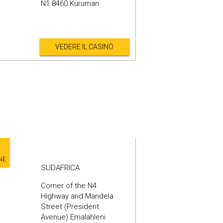
N1
8460
Kuruman
VEDERE IL CASINÒ
NE
SUDAFRICA
Corner of the N4
Highway and Mandela
Street (President
Avenue) Emalahleni