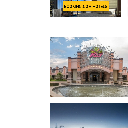
BOOKING.COM HOTELS