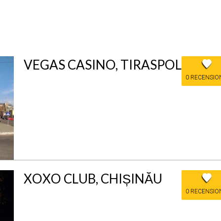
VEGAS CASINO, TIRASPOL
0 RECENSIO
XOXO CLUB, CHIȘINĂU
0 RECENSIO