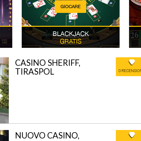
GIOCARE
BLACKJACK
GRATIS
CASINO SHERIFF,
TIRASPOL
0 RECENSIO
NUOVO CASINO,