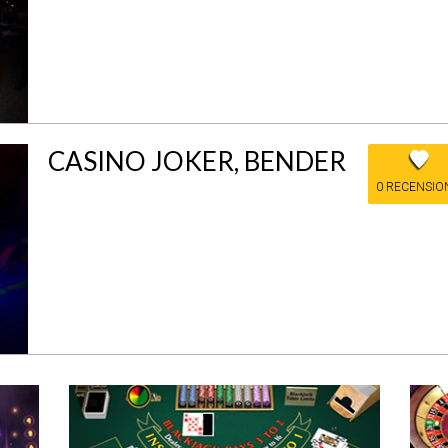
CASINO JOKER, BENDER
0 RECENSIO