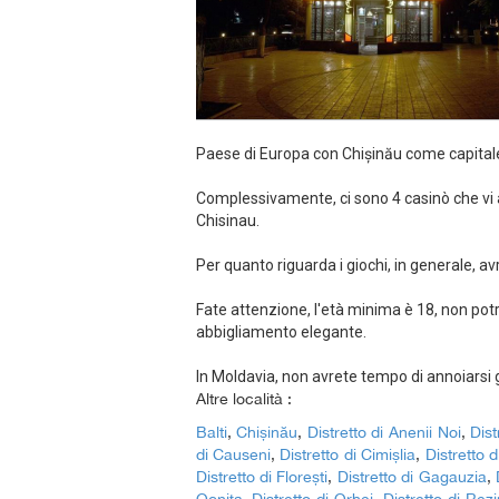
Paese di Europa con Chișinău come capital
Complessivamente, ci sono 4 casinò che vi a
Chisinau.
Per quanto riguarda i giochi, in generale, a
Fate attenzione, l'età minima è 18, non potr
abbigliamento elegante.
In Moldavia, non avrete tempo di annoiarsi g
Altre località :
Balti
,
Chișinău
,
Distretto di Anenii Noi
,
Dis
di Causeni
,
Distretto di Cimișlia
,
Distretto d
Distretto di Florești
,
Distretto di Gagauzia
,