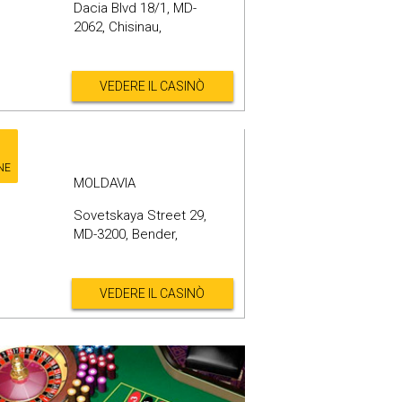
Dacia Blvd 18/1,
MD-
2062,
Chisinau,
VEDERE IL CASINÒ
NE
MOLDAVIA
Sovetskaya Street 29,
MD-3200,
Bender,
VEDERE IL CASINÒ