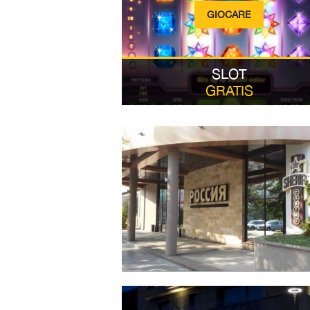
GIOCARE
SLOT
GRATIS