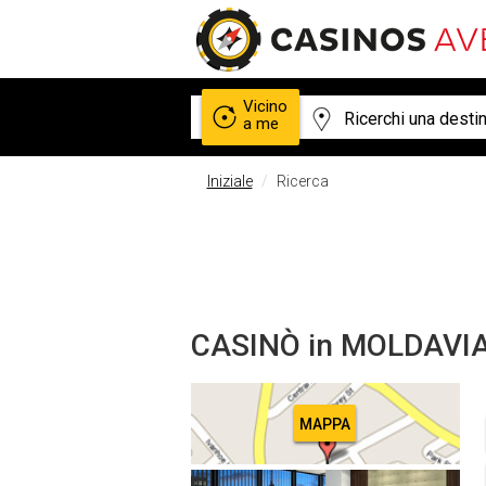
Vicino
a me
Iniziale
Ricerca
CASINÒ in MOLDAVIA 
MAPPA