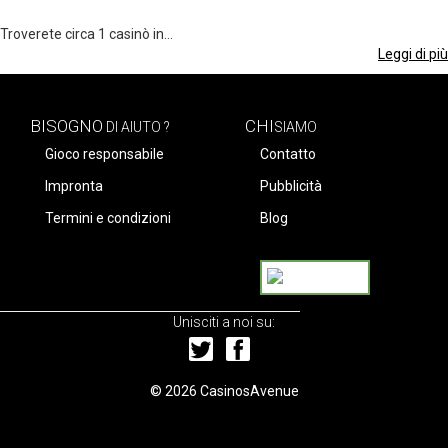
Troverete circa 1 casinò in
...
Leggi di più
BISOGNO
CHI
DI AIUTO ?
SIAMO
Gioco responsabile
Contatto
Impronta
Pubblicità
Termini e condizioni
Blog
Unisciti a noi su:
© 2026
CasinosAvenue