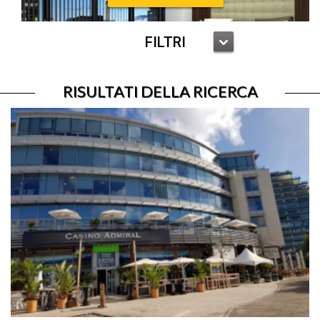
FILTRI
RISULTATI DELLA RICERCA