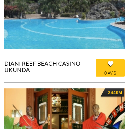
DIANI REEF BEACH CASINO
UKUNDA
0 AVIS
344KM