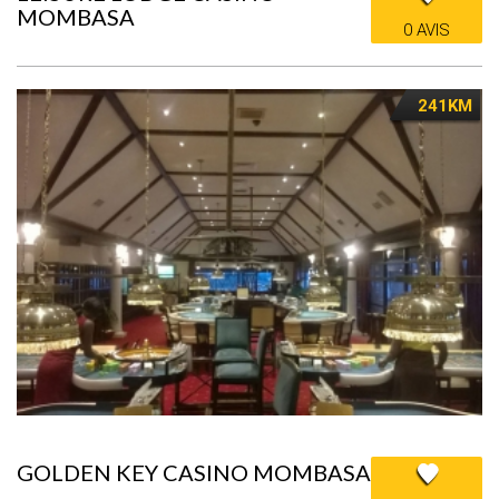
MOMBASA
0 AVIS
241KM
GOLDEN KEY CASINO MOMBASA