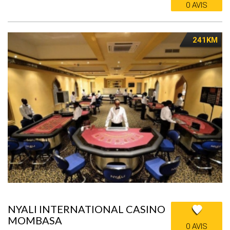
0 AVIS
241KM
NYALI INTERNATIONAL CASINO
MOMBASA
0 AVIS