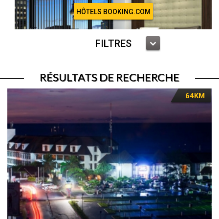
HÔTELS BOOKING.COM
FILTRES
RÉSULTATS DE RECHERCHE
64KM