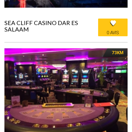
SEA CLIFF CASINO DAR ES
SALAAM
0 AVIS
73KM