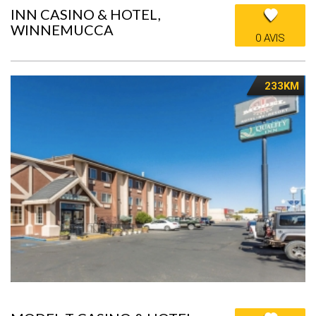
INN CASINO & HOTEL,
WINNEMUCCA
0 AVIS
233KM