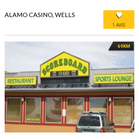
ALAMO CASINO, WELLS
1 AVIS
69KM