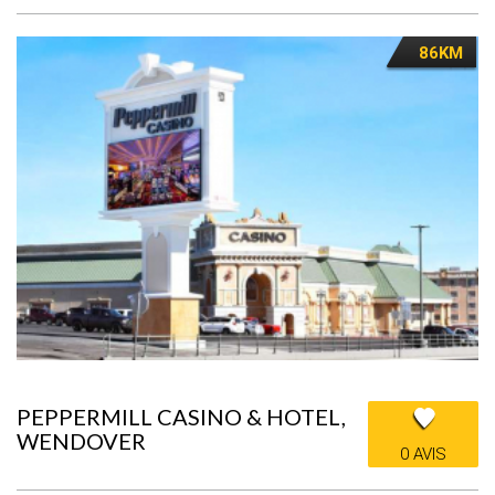
86KM
PEPPERMILL CASINO & HOTEL,
WENDOVER
0 AVIS