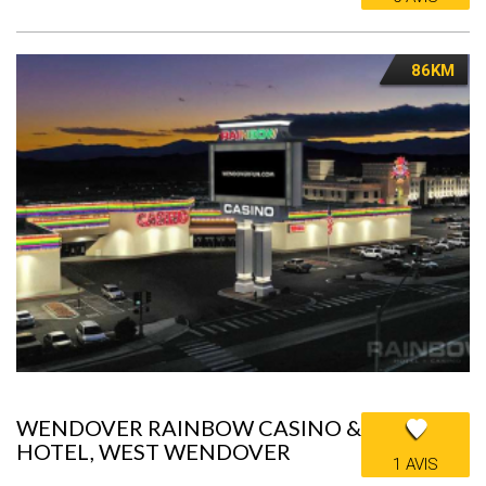
86KM
WENDOVER RAINBOW CASINO &
HOTEL, WEST WENDOVER
1 AVIS