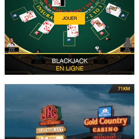
JOUER
BLACKJACK
EN LIGNE
71KM