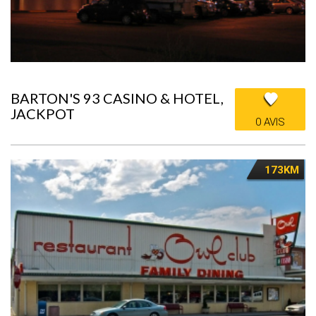
BARTON'S 93 CASINO & HOTEL,
JACKPOT
0 AVIS
173KM