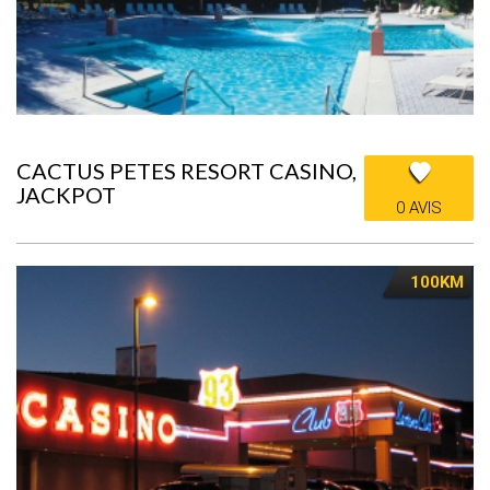
CACTUS PETES RESORT CASINO,
JACKPOT
0 AVIS
100KM