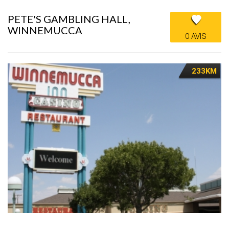
PETE'S GAMBLING HALL,
WINNEMUCCA
0 AVIS
233KM