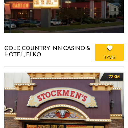
GOLD COUNTRY INN CASINO &
HOTEL, ELKO
0 AVIS
73KM