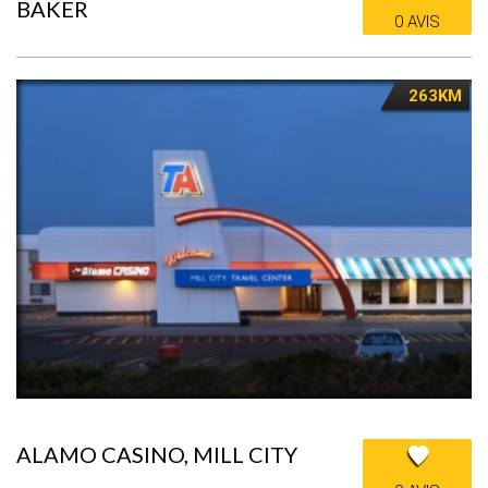
BAKER
0 AVIS
263KM
ALAMO CASINO, MILL CITY