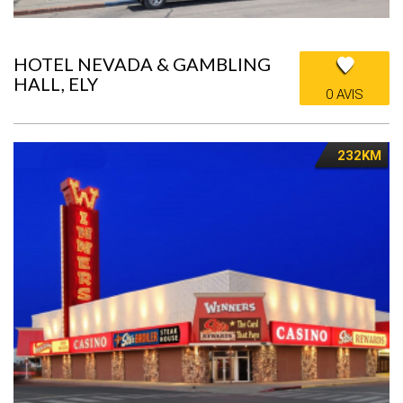
HOTEL NEVADA & GAMBLING
HALL, ELY
0 AVIS
232KM