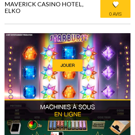
MAVERICK CASINO HOTEL,
ELKO
0 AVIS
JOUER
MACHINES À SOUS
EN LIGNE