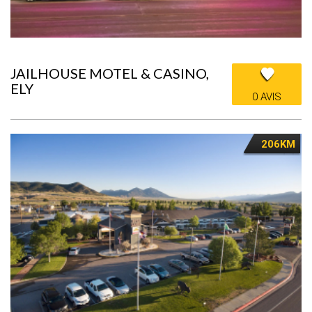
JAILHOUSE MOTEL & CASINO,
ELY
0 AVIS
206KM