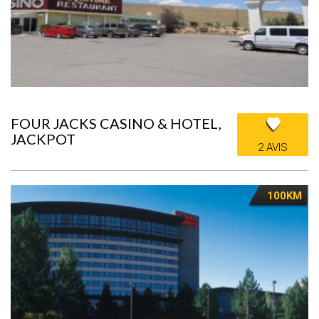
FOUR JACKS CASINO & HOTEL,
JACKPOT
2 AVIS
100KM