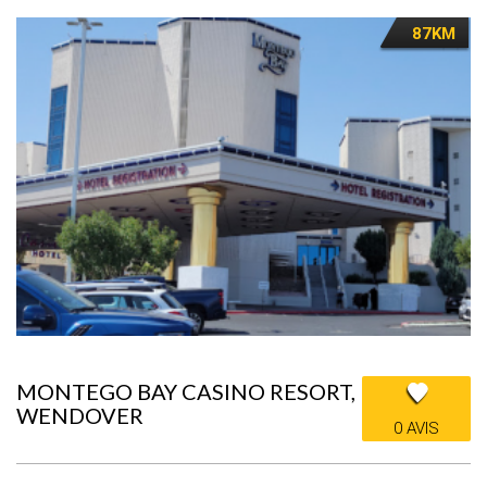
87KM
MONTEGO BAY CASINO RESORT,
WENDOVER
0 AVIS