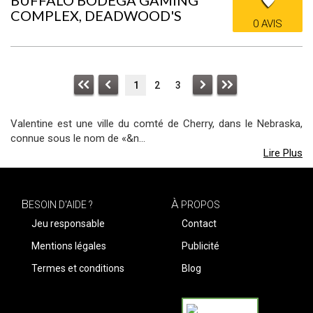
BUFFALO BODEGA GAMING
COMPLEX, DEADWOOD'S
0 AVIS
1
2
3
Valentine est une ville du comté de Cherry, dans le Nebraska,
connue sous le nom de «&n
...
Lire Plus
B
À
ESOIN D'AIDE ?
PROPOS
Jeu responsable
Contact
Mentions légales
Publicité
Termes et conditions
Blog