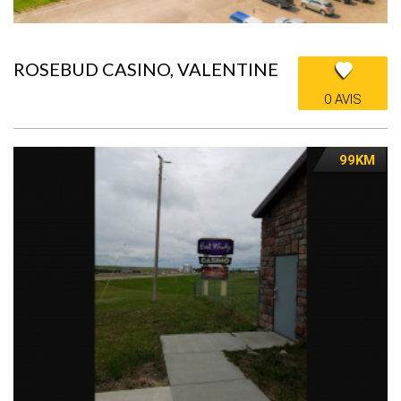
ROSEBUD CASINO, VALENTINE
0 AVIS
99KM