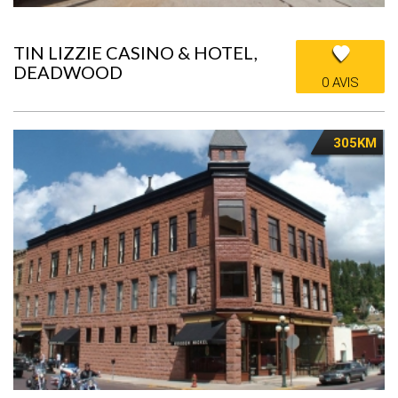
TIN LIZZIE CASINO & HOTEL,
DEADWOOD
0 AVIS
305KM