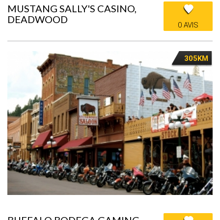
MUSTANG SALLY'S CASINO,
DEADWOOD
0 AVIS
305KM