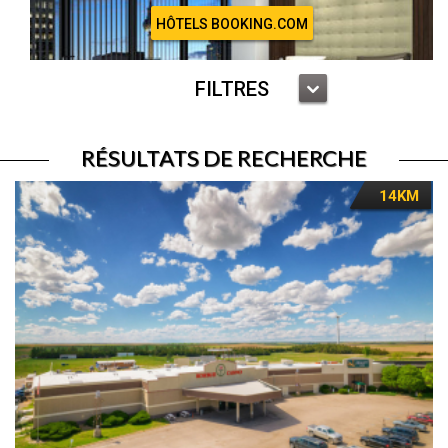
HÔTELS BOOKING.COM
FILTRES
RÉSULTATS DE RECHERCHE
14KM