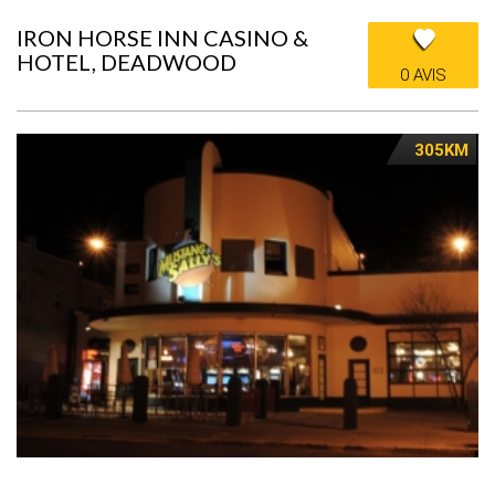
IRON HORSE INN CASINO &
HOTEL, DEADWOOD
0 AVIS
305KM