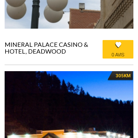
MINERAL PALACE CASINO &
HOTEL, DEADWOOD
0 AVIS
305KM