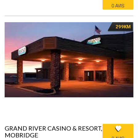
0 AVIS
299KM
GRAND RIVER CASINO & RESORT,
MOBRIDGE