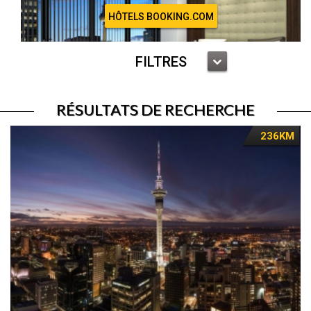
HÔTELS BOOKING.COM
FILTRES
RÉSULTATS DE RECHERCHE
236KM