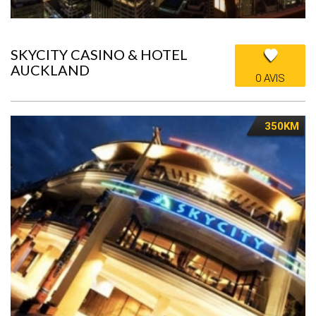
SKYCITY CASINO & HOTEL
AUCKLAND
0 AVIS
350KM