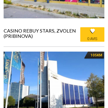
CASINO REBUY STARS, ZVOLEN
(PRIBINOVA)
0 AVIS
105KM