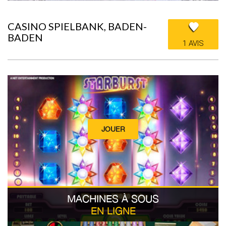
CASINO SPIELBANK, BADEN-
BADEN
1 AVIS
JOUER
MACHINES À SOUS
EN LIGNE