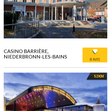
CASINO BARRIÈRE,
NIEDERBRONN-LES-BAINS
8 AVIS
52KM