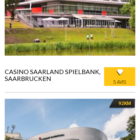
CASINO SAARLAND SPIELBANK,
SAARBRUCKEN
5 AVIS
92KM