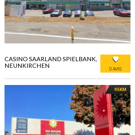
CASINO SAARLAND SPIELBANK,
NEUNKIRCHEN
0 AVIS
95KM