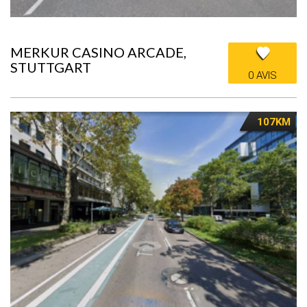
MERKUR CASINO ARCADE,
STUTTGART
0 AVIS
107KM