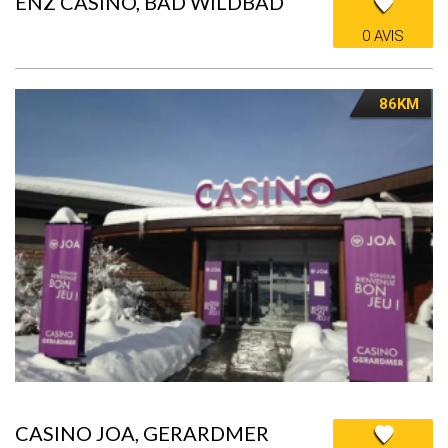
ENZ CASINO, BAD WILDBAD
0 AVIS
86KM
CASINO JOA, GERARDMER