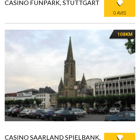
CASINO FUNPARK, STUTTGART
0 AVIS
108KM
CASINO SAARLAND SPIELBANK,