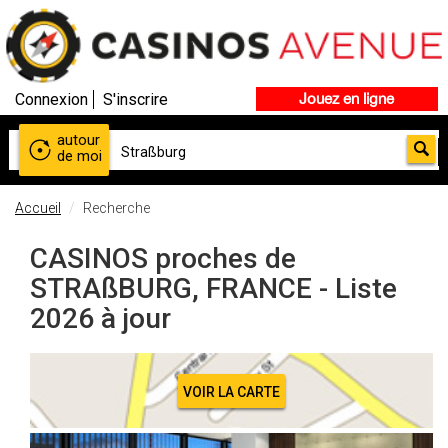
Connexion
S'inscrire
Jouez en ligne
autour
de moi
Accueil
Recherche
CASINOS proches de
STRAßBURG, FRANCE - Liste
2026 à jour
VOIR LA CARTE