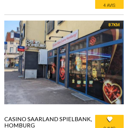
4 AVIS
87KM
CASINO SAARLAND SPIELBANK,
HOMBURG