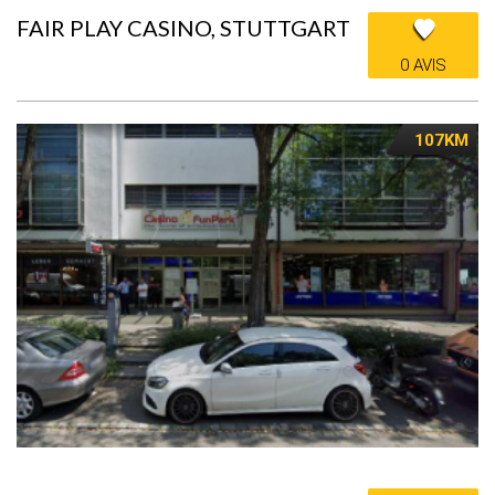
FAIR PLAY CASINO, STUTTGART
0 AVIS
107KM