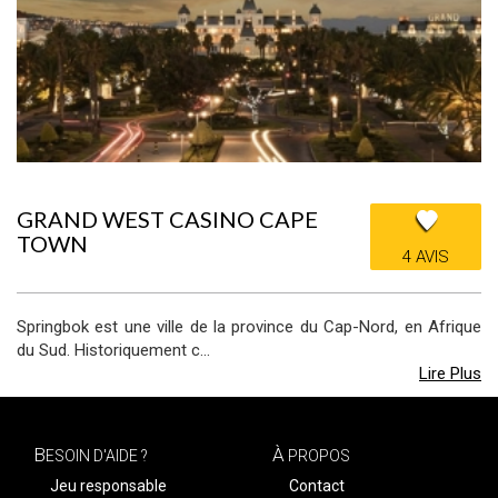
GRAND WEST CASINO CAPE
TOWN
4 AVIS
Springbok est une ville de la province du Cap-Nord, en Afrique
du Sud. Historiquement c
...
Lire Plus
B
À
ESOIN D'AIDE ?
PROPOS
Jeu responsable
Contact