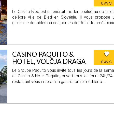
0 AVIS
Le Casino Bled est un endroit moderne situé au cœur de
célèbre ville de Bled en Slovénie. Il vous propose 
quinzaine de tables où des parties de Roulette américain
CASINO PAQUITO &
HOTEL, VOLČJA DRAGA
0 AVIS
Le Groupe Paquito vous invite tous les jours de la sema
au Casino & Hotel Paquito, ouvert tous les jours 24h/24.
restaurant vous initiera à la gastronomie méditerra …