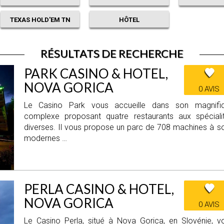
TEXAS HOLD'EM TN
HÔTEL
RÉSULTATS DE RECHERCHE
PARK CASINO & HOTEL,
NOVA GORICA
0 AVIS
Le Casino Park vous accueille dans son magnifi
complexe proposant quatre restaurants aux spéciali
diverses. Il vous propose un parc de 708 machines à s
modernes …
PERLA CASINO & HOTEL,
NOVA GORICA
0 AVIS
Le Casino Perla, situé à Nova Gorica, en Slovénie, v