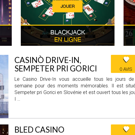
JOUER
BLACKJACK
EN LIGNE
CASINÒ DRIVE-IN,
SEMPETER PRI GORICI
0 AVIS
Le Casino Drive-In vous accueille tous les jours de
semaine pour des moments mémorables. Il est situ
Sempeter pri Gorici en Slovénie et est ouvert tous les jou
I …
BLED CASINO