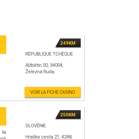
249KM
RÉPUBLIQUE TCHÈQUE
Alžbětín 50,
34004,
Železná Ruda,
VOIR LA FICHE CASINO
250KM
SLOVÉNIE
 la
Hraška cesta 21,
4248,
oli