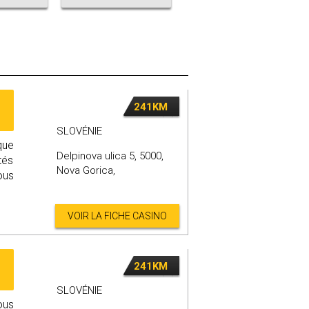
241KM
SLOVÉNIE
que
Delpinova ulica 5,
5000,
tés
Nova Gorica,
ous
VOIR LA FICHE CASINO
241KM
SLOVÉNIE
ous