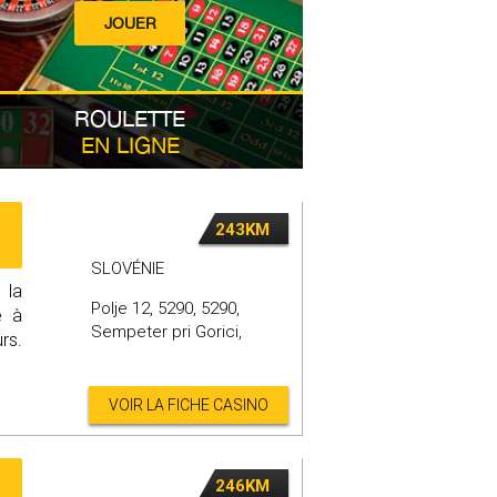
JOUER
ROULETTE
EN LIGNE
243KM
SLOVÉNIE
 la
Polje 12, 5290,
5290,
é à
Sempeter pri Gorici,
rs.
VOIR LA FICHE CASINO
246KM