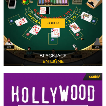
JOUER
BLACKJACK
EN LIGNE
460KM