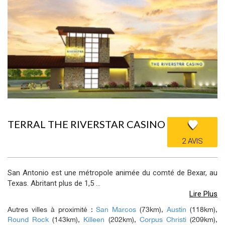
TERRAL THE RIVERSTAR CASINO
2 AVIS
San Antonio est une métropole animée du comté de Bexar, au
Texas. Abritant plus de 1,5
...
Lire Plus
Autres villes à proximité :
San Marcos
(73km),
Austin
(118km),
Round Rock
(143km),
Killeen
(202km),
Corpus Christi
(209km),