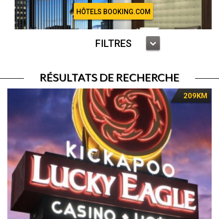
HÔTELS BOOKING.COM
FILTRES
RÉSULTATS DE RECHERCHE
209KM