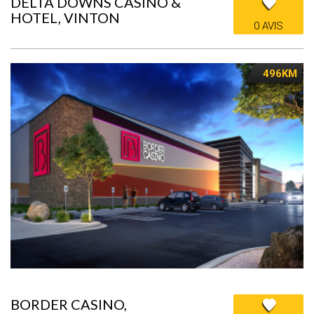
DELTA DOWNS CASINO &
HOTEL, VINTON
0 AVIS
496KM
BORDER CASINO,