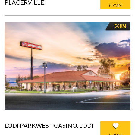
PLACERVILLE
0 AVIS
56KM
LODI PARKWEST CASINO, LODI