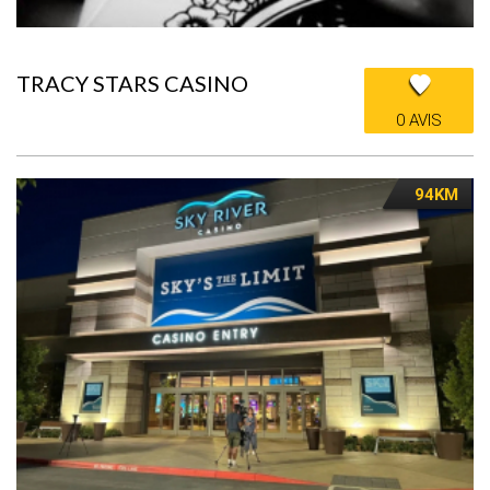
TRACY STARS CASINO
0 AVIS
94KM