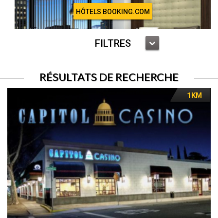
HÔTELS BOOKING.COM
FILTRES
RÉSULTATS DE RECHERCHE
1KM