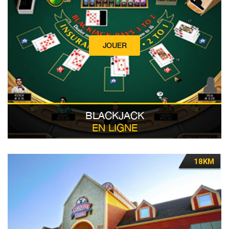
JOUER
BLACKJACK
EN LIGNE
18KM