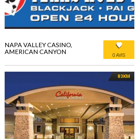
NAPA VALLEY CASINO,
AMERICAN CANYON
0 AVIS
83KM