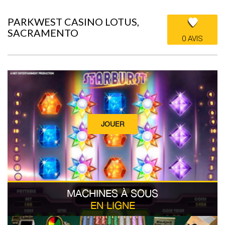
PARKWEST CASINO LOTUS,
SACRAMENTO
0 AVIS
JOUER
MACHINES À SOUS
EN LIGNE