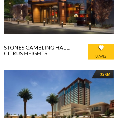
STONES GAMBLING HALL,
CITRUS HEIGHTS
0 AVIS
32KM