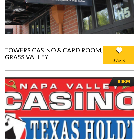
TOWERS CASINO & CARD ROOM,
GRASS VALLEY
0 AVIS
80KM