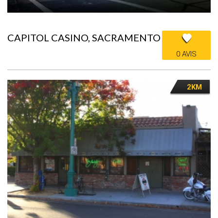
CAPITOL CASINO, SACRAMENTO
0 AVIS
2KM