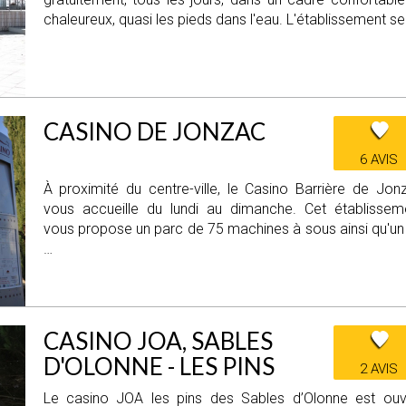
chaleureux, quasi les pieds dans l'eau. L'établissement se
CASINO DE JONZAC
6 AVIS
À proximité du centre-ville, le Casino Barrière de Jon
vous accueille du lundi au dimanche. Cet établissem
vous propose un parc de 75 machines à sous ainsi qu'un
…
CASINO JOA, SABLES
D'OLONNE - LES PINS
2 AVIS
Le casino JOA les pins des Sables d’Olonne est ouv