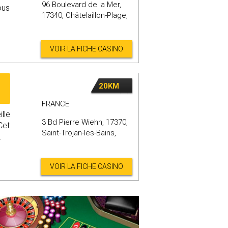
96 Boulevard de la Mer,
ous
17340,
Châtelaillon-Plage,
VOIR LA FICHE CASINO
20KM
FRANCE
lle
3 Bd Pierre Wiehn,
17370,
Cet
Saint-Trojan-les-Bains,
…
VOIR LA FICHE CASINO