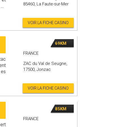
85460,
La Faute-sur-Mer
 …
VOIR LA FICHE CASINO
69KM
FRANCE
zac
ZAC du Val de Seugne,
ent
17500,
Jonzac
 es
VOIR LA FICHE CASINO
85KM
FRANCE
ert