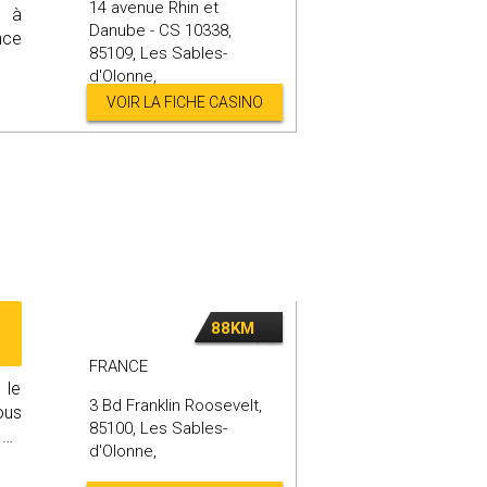
14 avenue Rhin et
é à
Danube - CS 10338,
nce
85109,
Les Sables-
d'Olonne,
VOIR LA FICHE CASINO
88KM
FRANCE
 le
3 Bd Franklin Roosevelt,
ous
85100,
Les Sables-
 …
d'Olonne,