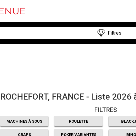
ROCHEFORT, FRANCE - Liste 2026 à
FILTRES
MACHINES À SOUS
ROULETTE
BLACK
CRAPS
POKER VARIANTES
BIN