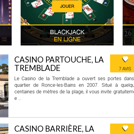
JOUER
BLACKJACK
EN LIGNE
CASINO PARTOUCHE, LA
TREMBLADE
7 AVIS
Le Casino de la Tremblade a ouvert ses portes dans
quartier de Ronce-les-Bains en 2007. Situé à quelq
centaines de mètres de la plage, il vous invite gratuitem
e …
CASINO BARRIÈRE, LA