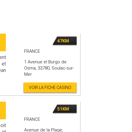
47KM
FRANCE
ent
1 Avenue el Burgo de
 et
Osma,
33780,
Soulac-sur-
éan
Mer
VOIR LA FICHE CASINO
51KM
FRANCE
oit
Avenue de la Plage,
 et