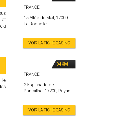
FRANCE
ous
15 Allée du Mail,
17000,
 et
La Rochelle
ckj
VOIR LA FICHE CASINO
34KM
FRANCE
 le
2 Esplanade de
dès
Pontaillac,
17200,
Royan
VOIR LA FICHE CASINO