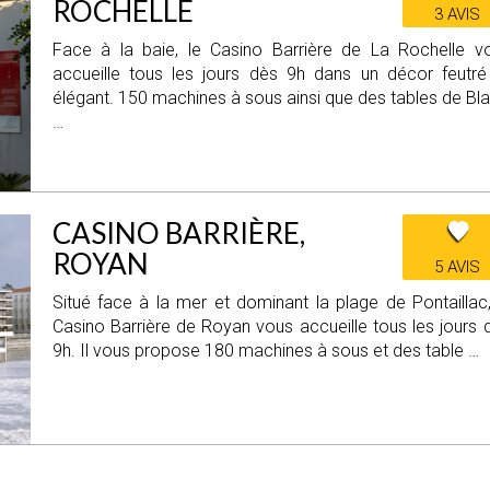
ROCHELLE
3 AVIS
Face à la baie, le Casino Barrière de La Rochelle v
accueille tous les jours dès 9h dans un décor feutré
élégant. 150 machines à sous ainsi que des tables de Bla
…
CASINO BARRIÈRE,
ROYAN
5 AVIS
Situé face à la mer et dominant la plage de Pontaillac,
Casino Barrière de Royan vous accueille tous les jours 
9h. Il vous propose 180 machines à sous et des table …