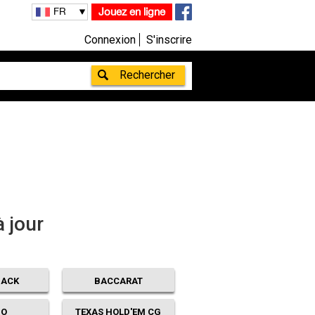
FR
Jouez en ligne
Connexion
S'inscrire
 jour
JACK
BACCARAT
GO
TEXAS HOLD'EM CG