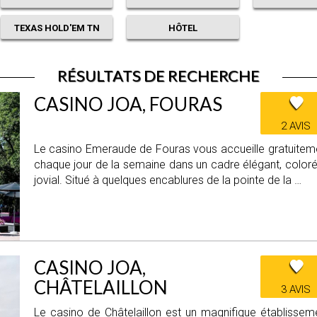
TEXAS HOLD'EM TN
HÔTEL
RÉSULTATS DE RECHERCHE
CASINO JOA, FOURAS
2 AVIS
Le casino Emeraude de Fouras vous accueille gratuitem
chaque jour de la semaine dans un cadre élégant, coloré
jovial. Situé à quelques encablures de la pointe de la …
CASINO JOA,
CHÂTELAILLON
3 AVIS
Le casino de Châtelaillon est un magnifique établissem